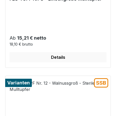
Regulärer Preis:
Ab
15,21 € netto
18,10 € brutto
Details
SSB
Varianten