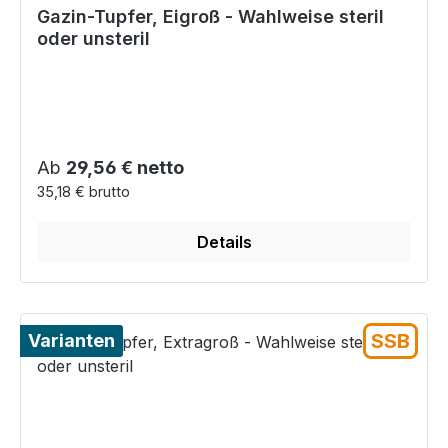
Gazin-Tupfer, Eigroß - Wahlweise steril
oder unsteril
Regulärer Preis:
Ab
29,56 € netto
35,18 € brutto
Details
SSB
Varianten