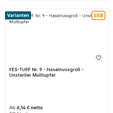
SSB
Varianten
FES-TUPF Nr. 9 - Haselnussgroß -
Unsteriler Mulltupfer
Regulärer Preis:
Ab
6,14 € netto