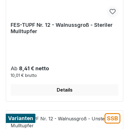
FES-TUPF Nr. 12 - Walnussgroß - Steriler
Mulltupfer
Regulärer Preis:
Ab
8,41 € netto
10,01 € brutto
Details
SSB
Varianten