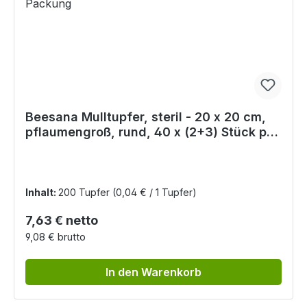
Beesana Mulltupfer, steril - 20 x 20 cm,
pflaumengroß, rund, 40 x (2+3) Stück pro
Packung
Inhalt:
200 Tupfer
(0,04 € / 1 Tupfer)
Regulärer Preis:
7,63 € netto
9,08 € brutto
In den Warenkorb