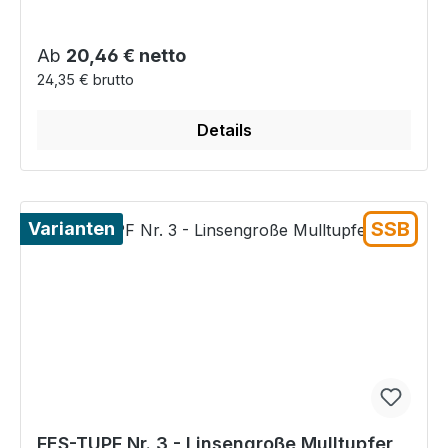
Regulärer Preis:
Ab
20,46 € netto
24,35 € brutto
Details
SSB
Varianten
FES-TUPF Nr. 3 - Linsengroße Mulltupfer