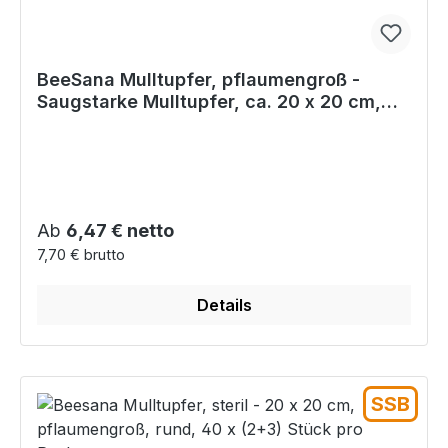
BeeSana Mulltupfer, pflaumengroß -
Saugstarke Mulltupfer, ca. 20 x 20 cm,
250 Stück
Regulärer Preis:
Ab
6,47 € netto
7,70 € brutto
Details
SSB