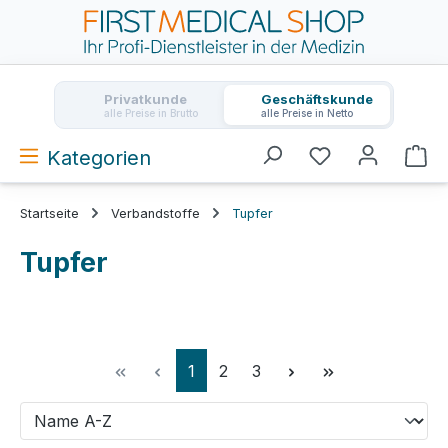
Zum Hauptinhalt springen
Privatkunde
Geschäftskunde
alle Preise in Brutto
alle Preise in Netto
Kategorien
Wa
Startseite
Verbandstoffe
Tupfer
Tupfer
Seite
Seite
Seite
1
2
3