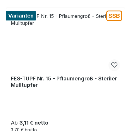
SSB
Varianten
FES-TUPF Nr. 15 - Pflaumengroß - Steriler
Mulltupfer
Regulärer Preis:
Ab
3,11 € netto
3,70 € brutto