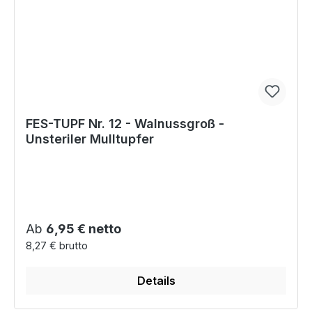
FES-TUPF Nr. 12 - Walnussgroß -
Unsteriler Mulltupfer
Regulärer Preis:
Ab
6,95 € netto
8,27 € brutto
Details