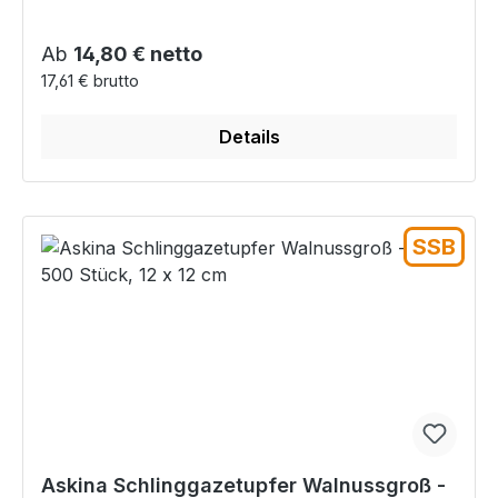
Regulärer Preis:
Ab
14,80 € netto
17,61 € brutto
Details
SSB
Askina Schlinggazetupfer Walnussgroß -