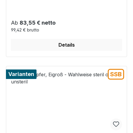
Regulärer Preis:
Ab
83,55 € netto
99,42 € brutto
Details
SSB
Varianten