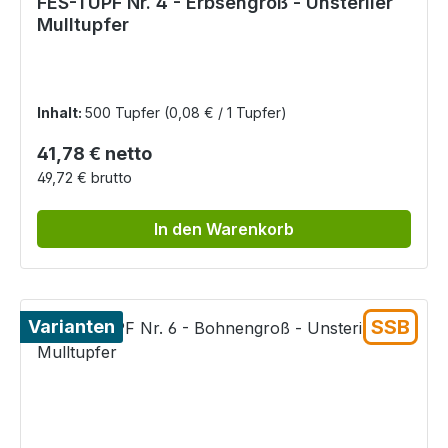
FES-TUPF Nr. 4 - Erbsengroß - Unsteriler
Mulltupfer
Inhalt:
500 Tupfer
(0,08 € / 1 Tupfer)
Regulärer Preis:
41,78 € netto
49,72 € brutto
In den Warenkorb
SSB
Varianten