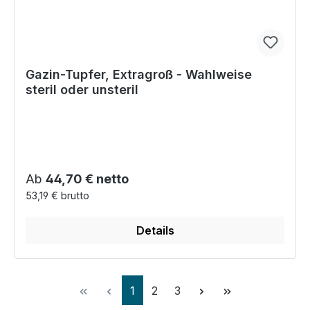
Gazin-Tupfer, Extragroß - Wahlweise
steril oder unsteril
Regulärer Preis:
Ab
44,70 € netto
53,19 € brutto
Details
Seite
Seite
Seite
1
2
3