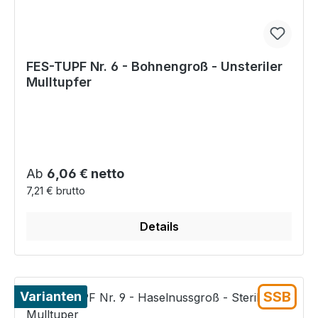
FES-TUPF Nr. 6 - Bohnengroß - Unsteriler
Mulltupfer
Regulärer Preis:
Ab
6,06 € netto
7,21 € brutto
Details
SSB
Varianten