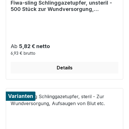
Fiwa-sling Schlinggazetupfer, unsteril -
500 Stück zur Wundversorgung,
Blutstillung etc.
Regulärer Preis:
Ab
5,82 € netto
6,93 € brutto
Details
Varianten