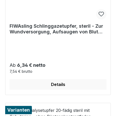
FIWAsling Schlinggazetupfer, steril - Zur
Wundversorgung, Aufsaugen von Blut
etc.
Regulärer Preis:
Ab
6,34 € netto
7,54 € brutto
Details
Varianten