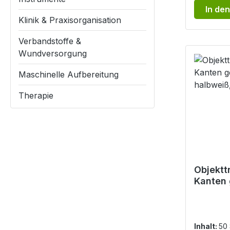
In de
Klinik & Praxisorganisation
Verbandstoffe &
Wundversorgung
Maschinelle Aufbereitung
Therapie
Objektt
Kanten 
90°, ha
Stück
Inhalt:
50