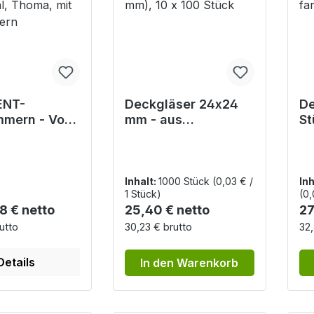
ENT-
Deckgläser 24x24
De
mmern - Von
mm - aus
St
r, Fuchs-
reinweißem Glas,
ho
al, Thoma,
Stärke 1 (0,13-0,16
un
kgläsern
mm), 10 x 100 Stück
Inhalt:
1000 Stück
(0,03 € /
Inh
1 Stück)
(0,
r Preis:
Regulärer Preis:
Re
8 € netto
25,40 € netto
27
utto
30,23 € brutto
32,
Details
In den Warenkorb