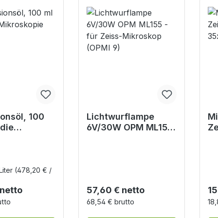
onsöl, 100
Lichtwurflampe
Mi
 die
6V/30W OPM ML155
Ze
opie
- für Zeiss-
-
Mikroskop (OPMI 9)
 Liter
(478,20 € /
r Preis:
Regulärer Preis:
Re
 netto
57,60 € netto
15
utto
68,54 € brutto
18,