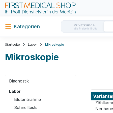
m Hauptinhalt springen
Zur Suche springen
Zur Hauptnavigation springen
Privatkunde
Kategorien
alle Preise in Brutto
Startseite
Labor
Mikroskopie
Mikroskopie
Diagnostik
Labor
Variante
Blutentnahme
Schnelltests