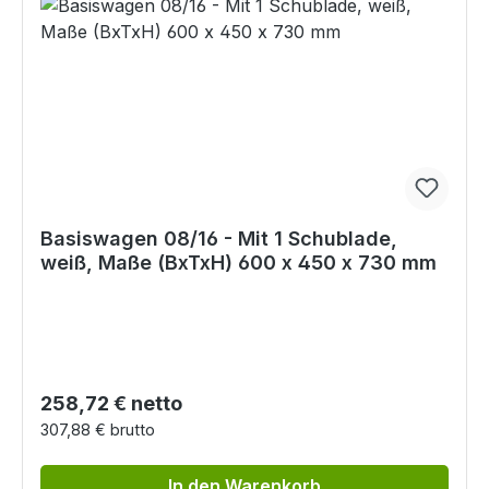
Basiswagen 08/16 - Mit 1 Schublade,
weiß, Maße (BxTxH) 600 x 450 x 730 mm
Regulärer Preis:
258,72 € netto
307,88 € brutto
In den Warenkorb