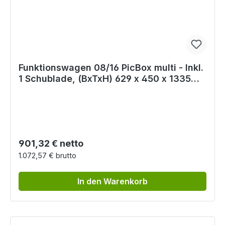
Funktionswagen 08/16 PicBox multi - Inkl.
1 Schublade, (BxTxH) 629 x 450 x 1335
mm
Regulärer Preis:
901,32 € netto
1.072,57 € brutto
In den Warenkorb