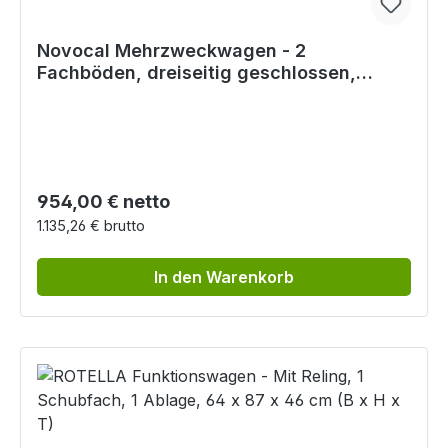
Novocal Mehrzweckwagen - 2
Fachböden, dreiseitig geschlossen,
frontseitige Flügeltüren
Regulärer Preis:
954,00 € netto
1.135,26 € brutto
In den Warenkorb