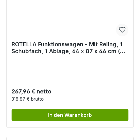
ROTELLA Funktionswagen - Mit Reling, 1
Schubfach, 1 Ablage, 64 x 87 x 46 cm (B x
H x T)
Regulärer Preis:
267,96 € netto
318,87 € brutto
In den Warenkorb