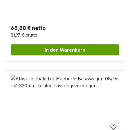
Regulärer Preis:
68,88 € netto
81,97 € brutto
In den Warenkorb