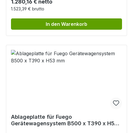
Regulärer Preis:
1.280,16 € netto
1.523,39 € brutto
In den Warenkorb
Ablageplatte für Fuego
Gerätewagensystem B500 x T390 x H53
mm