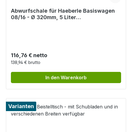
Abwurfschale für Haeberle Basiswagen
08/16 - Ø 320mm, 5 Liter
Fassungsvermögen
Regulärer Preis:
116,76 € netto
138,94 € brutto
In den Warenkorb
Varianten