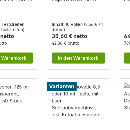
nteststreifen
Urilyzer100 Urin-
Au
lyzer 100 /500
Analysegerät - 10
Ur
Rollen á 57 mm x 25
m
 Teststreifen
Inhalt:
10 Rollen
(3,56 € / 1
 Teststreifen)
Rollen)
r Preis:
Regulärer Preis:
Re
 netto
35,60 € netto
64
utto
42,36 € brutto
769
n Warenkorb
In den Warenkorb
Varianten