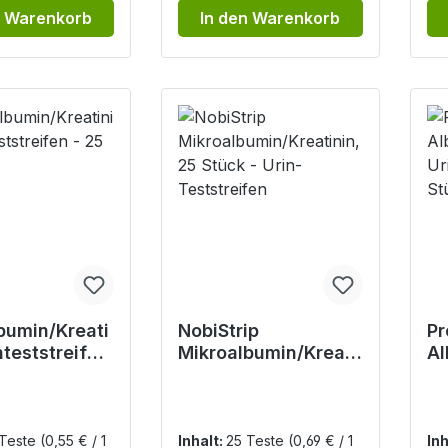
n Warenkorb
In den Warenkorb
bumin/Kreati
NobiStrip
Pr
nteststreifen
Mikroalbumin/Kreati
Al
ste
nin, 25 Stück - Urin-
Ur
Teststreifen
St
D
 Teste
(0,55 € / 1
Inhalt:
25 Teste
(0,69 € / 1
Inh