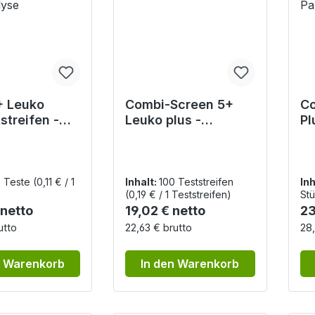
+ Leuko
Combi-Screen 5+
Co
streifen -
Leuko plus -
Pl
te für die
Urinteststreifen
Ur
Na
alyse
Pa
0 Teste
(0,11 € / 1
Inhalt:
100 Teststreifen
Inh
(0,19 € / 1 Teststreifen)
Stü
r Preis:
Regulärer Preis:
Re
 netto
19,02 € netto
23
utto
22,63 € brutto
28,
n Warenkorb
In den Warenkorb