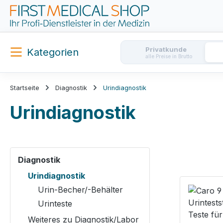
m Hauptinhalt springen
Zur Suche springen
Zur Hauptnavigation springen
Privatkunde
Kategorien
alle Preise in Brutto
Startseite
Diagnostik
Urindiagnostik
Urindiagnostik
Diagnostik
Urindiagnostik
Urin-Becher/-Behälter
Urinteste
Weiteres zu Diagnostik/Labor