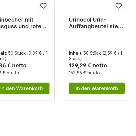
inbecher mit
Urinocol Urin-
sguss und rotem
Auffangbeutel steril
ckel - 125 ml, 50
- für Frühgeborene
ück
und Säuglinge
zwischen 1200 -
2500g
alt:
50 Stück
(0,09 € / 1
Inhalt:
50 Stück
(2,59 € / 1
ck)
Stück)
gulärer Preis:
Regulärer Preis:
36 € netto
129,29 € netto
9 € brutto
153,86 € brutto
In den Warenkorb
In den Warenkorb