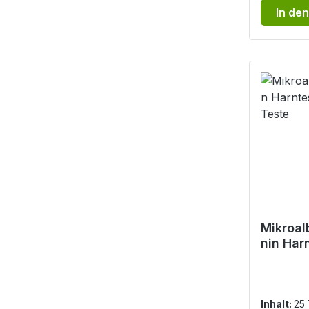
In de
Mikroal
nin Har
- 25 Te
Inhalt:
25