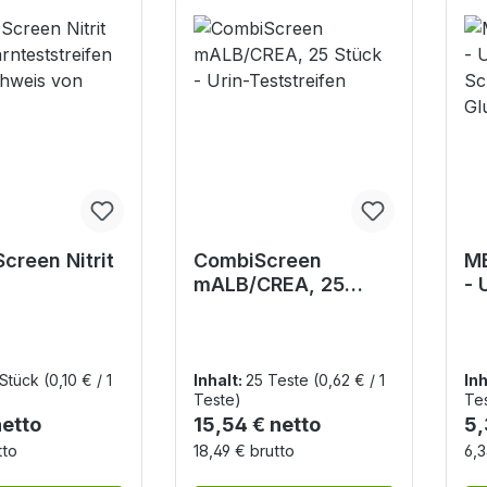
creen Nitrit
CombiScreen
ME
mALB/CREA, 25
- 
tstreifen
Stück - Urin-
zu
chweis von
Teststreifen
vo
 Stück
(0,10 € / 1
Inhalt:
25 Teste
(0,62 € / 1
Inh
Teste)
Te
r Preis:
Regulärer Preis:
Re
netto
15,54 € netto
5,
tto
18,49 € brutto
6,3