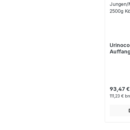
Urinoco
Auffang
- ohne 
Jungen
2500g
Körperg
Reguläre
93,47 €
111,23 € br