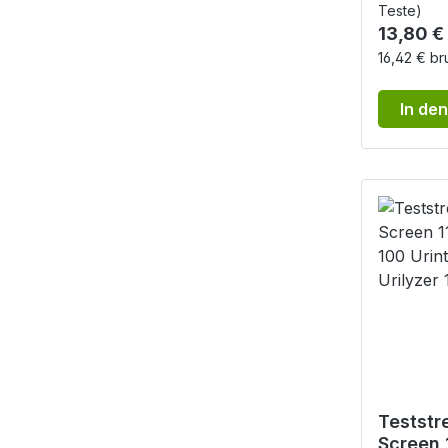
Teste)
Reguläre
13,80 €
16,42 € br
In de
Teststr
Screen 