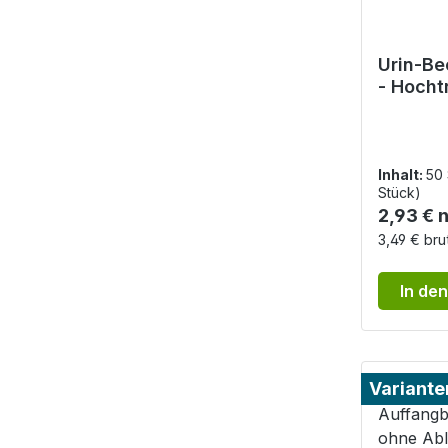
Urin-Be
- Hocht
graduie
Inhalt:
50
Stück)
Reguläre
2,93 € 
3,49 € bru
In de
Variante