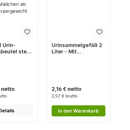
l Urin-
Urinsammelgefäß 2
beutel steril
Liter - Mit
Ablauf,
Schraubdeckel
/Mädchen ab
ewicht
r Preis:
Regulärer Preis:
 netto
2,16 € netto
utto
2,57 € brutto
Details
In den Warenkorb