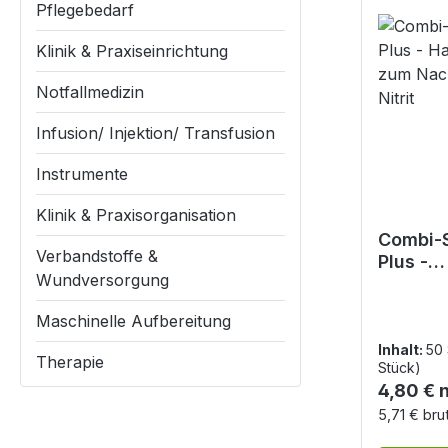
Pflegebedarf
Klinik & Praxiseinrichtung
Notfallmedizin
Infusion/ Injektion/ Transfusion
Instrumente
Klinik & Praxisorganisation
Combi-S
Verbandstoffe &
Plus -
Wundversorgung
Harntes
zum Na
Maschinelle Aufbereitung
Nitrit
Inhalt:
50
Therapie
Stück)
Reguläre
4,80 € 
5,71 € bru