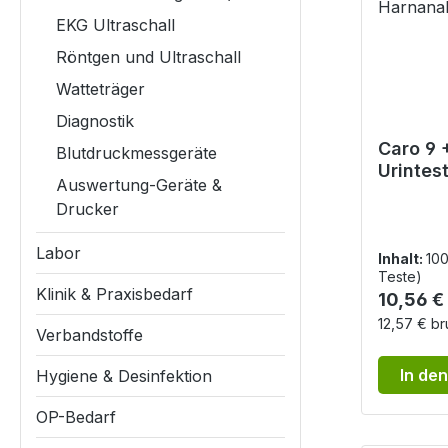
EKG Ultraschall
Röntgen und Ultraschall
Watteträger
Diagnostik
Caro 9 
Blutdruckmessgeräte
Urintest
Auswertung-Geräte &
100 Tes
Drucker
visuelle
Harnan
Labor
Inhalt:
10
Teste)
Klinik & Praxisbedarf
Reguläre
10,56 €
12,57 € br
Verbandstoffe
In de
Hygiene & Desinfektion
OP-Bedarf