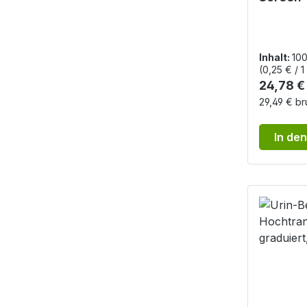
100 Uri
für Uri
Pro
Inhalt:
100
(0,25 € / 1
Reguläre
24,78 €
29,49 € br
In de