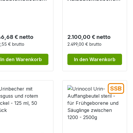
swertegerät für
Auswertegerät für
inteststreifen
Urinteststreifen
gulärer Preis:
Regulärer Preis:
6,68 € netto
2.100,00 € netto
,55 € brutto
2.499,00 € brutto
In den Warenkorb
In den Warenkorb
SSB