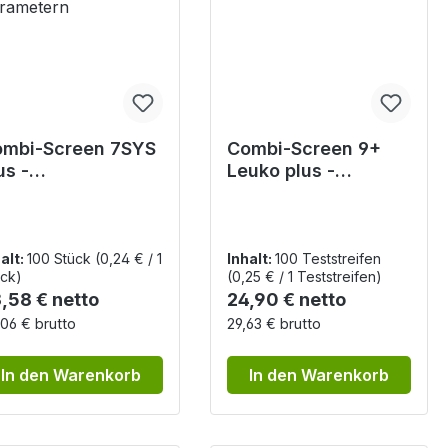
mbi-Screen 7SYS
Combi-Screen 9+
us -
Leuko plus -
inteststreifen zum
Urinteststreifen
chweis von 7
rametern
alt:
100 Stück
(0,24 € / 1
Inhalt:
100 Teststreifen
ck)
(0,25 € / 1 Teststreifen)
gulärer Preis:
Regulärer Preis:
,58 € netto
24,90 € netto
06 € brutto
29,63 € brutto
In den Warenkorb
In den Warenkorb