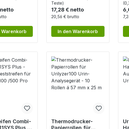
Teste)
(0,
r Preis:
Regulärer Preis:
Re
 netto
17,28 € netto
6,
utto
20,56 € brutto
7,2
n Warenkorb
In den Warenkorb
eifen Combi-
Thermodrucker-
Ur
11SYS Plus -
Papierrollen für
Ha