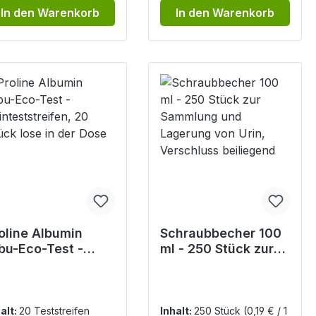
In den Warenkorb
In den Warenkorb
oline Albumin
Schraubbecher 100
bu-Eco-Test -
ml - 250 Stück zur
inteststreifen, 20
Sammlung und
ück lose in der
Lagerung von Urin,
ose
Verschluss
beiliegend
alt:
20 Teststreifen
Inhalt:
250 Stück
(0,19 € / 1