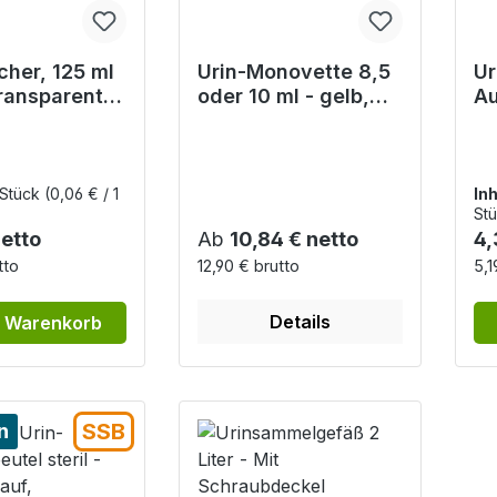
cher, 125 ml
Urin-Monovette 8,5
Ur
ransparent,
oder 10 ml - gelb,
Au
rt, 50 Stück
mit Luer -
De
Schraubverschluss,
St
inkl.
Entnahmespritze
 Stück
(0,06 € / 1
Inh
Stü
r Preis:
Regulärer Preis:
Re
netto
Ab
10,84 € netto
4,
tto
12,90 € brutto
5,1
Details
n Warenkorb
SSB
n