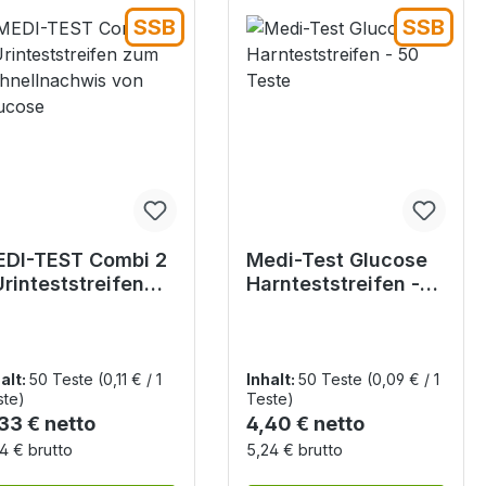
SSB
SSB
DI-TEST Combi 2
Medi-Test Glucose
Urinteststreifen
Harnteststreifen -
m Schnellnachwis
50 Teste
n Glucose
alt:
50 Teste
(0,11 € / 1
Inhalt:
50 Teste
(0,09 € / 1
ste)
Teste)
gulärer Preis:
Regulärer Preis:
33 € netto
4,40 € netto
4 € brutto
5,24 € brutto