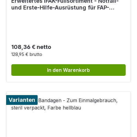
Erweitertes IFAK-Füllsortiment - Notfall-
und Erste-Hilfe-Ausrüstung für FAP-
Tasche
Regulärer Preis:
108,36 € netto
128,95 € brutto
In den Warenkorb
Varianten