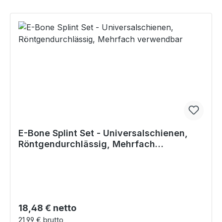
E-Bone Splint Set - Universalschienen,
Röntgendurchlässig, Mehrfach
verwendbar
Regulärer Preis:
18,48 € netto
21,99 € brutto