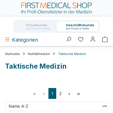
Zum Hauptinhalt springen
Privatkunde
Geschäftskunde
alle Preise in Brutto
alle Preise in Netto
Kategorien
Wa
Startseite
Notfallmedizin
Taktische Medizin
Taktische Medizin
Seite
Seite
1
2