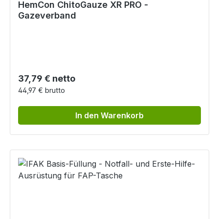
HemCon ChitoGauze XR PRO -
Gazeverband
Regulärer Preis:
37,79 € netto
44,97 € brutto
In den Warenkorb