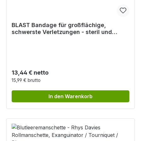
BLAST Bandage für großflächige,
schwerste Verletzungen - steril und
vakuumverpackt
Regulärer Preis:
13,44 € netto
15,99 € brutto
In den Warenkorb