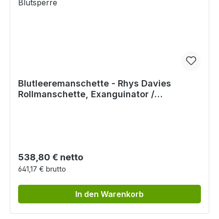
Blutleeremanschette - Rhys Davies
Rollmanschette, Exanguinator /
Tourniquet / Blutsperre
Regulärer Preis:
538,80 € netto
641,17 € brutto
In den Warenkorb