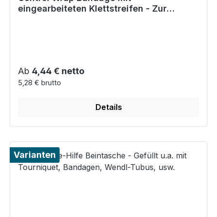
eingearbeiteten Klettstreifen - Zur
Wundschnellversorgung
Regulärer Preis:
Ab
4,44 € netto
5,28 € brutto
Details
Varianten