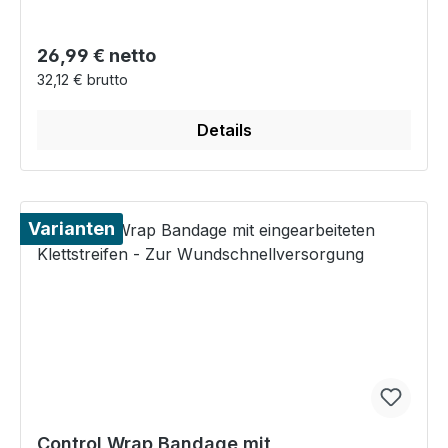
Regulärer Preis:
26,99 € netto
32,12 € brutto
Details
Varianten
Control Wrap Bandage mit