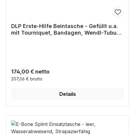
DLP Erste-Hilfe Beintasche - Gefüllt u.a.
mit Tourniquet, Bandagen, Wendl-Tubus,
usw.
Regulärer Preis:
174,00 € netto
207,06 € brutto
Details