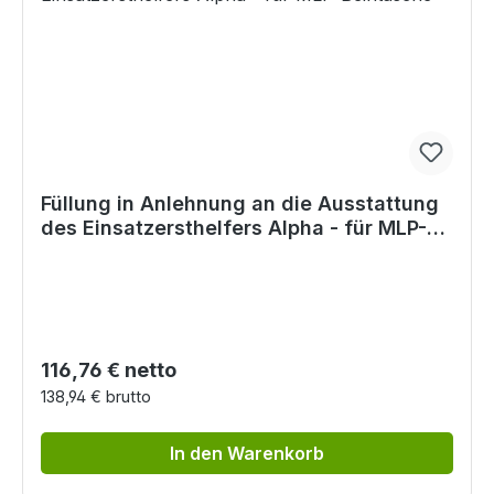
Füllung in Anlehnung an die Ausstattung
des Einsatzersthelfers Alpha - für MLP-
Beintasche
Regulärer Preis:
116,76 € netto
138,94 € brutto
In den Warenkorb