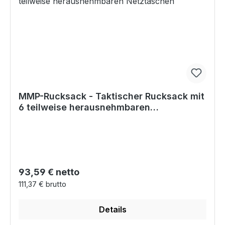
MMP-Rucksack - Taktischer Rucksack mit
6 teilweise herausnehmbaren
Netztaschen
Regulärer Preis:
93,59 € netto
111,37 € brutto
Details