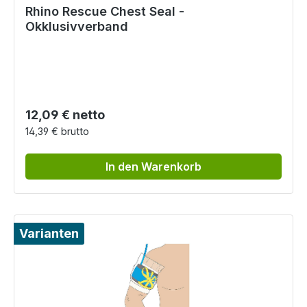
Rhino Rescue Chest Seal -
Okklusivverband
Regulärer Preis:
12,09 € netto
14,39 € brutto
In den Warenkorb
Varianten