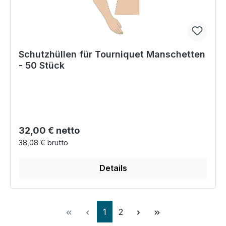
Schutzhüllen für Tourniquet Manschetten
- 50 Stück
Regulärer Preis:
32,00 € netto
38,08 € brutto
Details
Seite
Seite
1
2