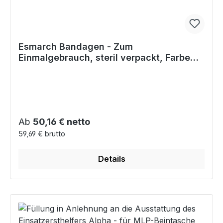
Esmarch Bandagen - Zum
Einmalgebrauch, steril verpackt, Farbe
hellblau
Regulärer Preis:
Ab
50,16 € netto
59,69 € brutto
Details