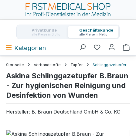
Zum Hauptinhalt springen
Privatkunde
Geschäftskunde
alle Preise in Brutto
alle Preise in Netto
Kategorien
Wa
Startseite
Verbandstoffe
Tupfer
Schlinggazetupfer
Askina Schlinggazetupfer B.Braun
- Zur hygienischen Reinigung und
Desinfektion von Wunden
Hersteller:
B. Braun Deutschland GmbH & Co. KG
Bildergalerie überspringen