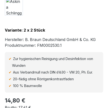
Variante: 2 x 2 Stück
Hersteller:
B. Braun Deutschland GmbH & Co. KG
Produktnummer:
FM0002530.1
Zur hygienischen Reinigung und Desinfektion von
Wunden
Aus Verbandmull nach DIN 61630 - VM 20, Ph. Eur.
20-fädig ohne Röntgenkontrastfaden
100 % Baumwolle
Regulärer Preis:
14,80 €
Brutto: 17,61 €