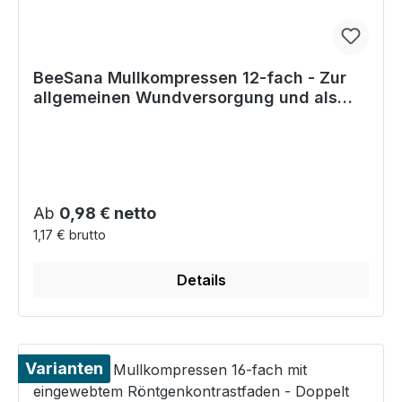
BeeSana Mullkompressen 12-fach - Zur
allgemeinen Wundversorgung und als
Salbenträger
Regulärer Preis:
Ab
0,98 € netto
1,17 € brutto
Details
Varianten