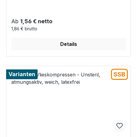
Regulärer Preis:
Ab
1,56 € netto
1,86 € brutto
Details
SSB
Varianten