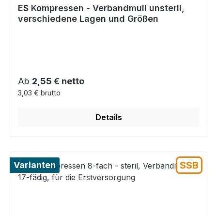
ES Kompressen - Verbandmull unsteril,
verschiedene Lagen und Größen
Regulärer Preis:
Ab
2,55 € netto
3,03 € brutto
Details
SSB
Varianten