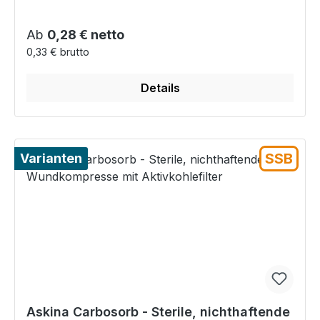
Regulärer Preis:
Ab
0,28 € netto
0,33 € brutto
Details
SSB
Varianten
Askina Carbosorb - Sterile, nichthaftende