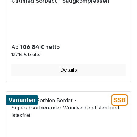
Cutimed Sorbact - Saugkompressen
Regulärer Preis:
Ab
106,84 € netto
127,14 € brutto
Details
SSB
Varianten