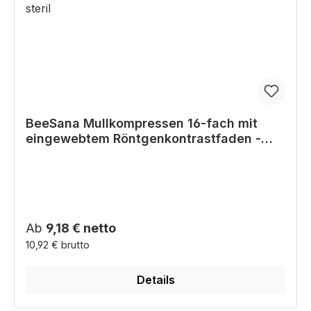
BeeSana Mullkompressen 16-fach mit
eingewebtem Röntgenkontrastfaden -
Doppelt steril
Regulärer Preis:
Ab
9,18 € netto
10,92 € brutto
Details