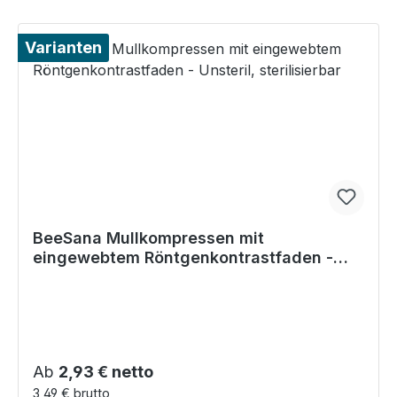
Varianten
BeeSana Mullkompressen mit
eingewebtem Röntgenkontrastfaden -
Unsteril, sterilisierbar
Regulärer Preis:
Ab
2,93 € netto
3,49 € brutto