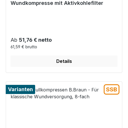
Wundkompresse mit Aktivkohlefilter
Regulärer Preis:
Ab
51,76 € netto
61,59 € brutto
Details
SSB
Varianten