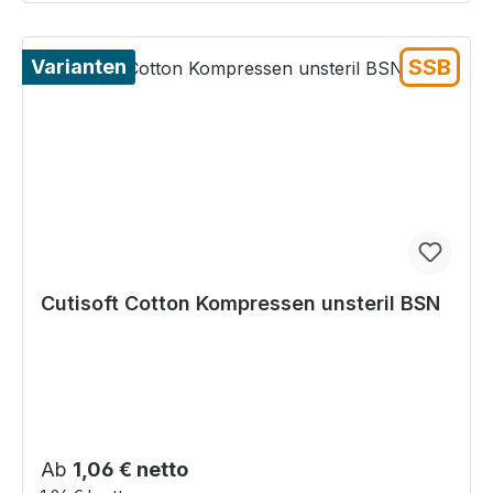
SSB
Varianten
Cutisoft Cotton Kompressen unsteril BSN
Regulärer Preis:
Ab
1,06 € netto