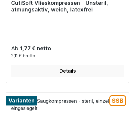
CutiSoft Vlieskompressen - Unsteril,
atmungsaktiv, weich, latexfrei
Regulärer Preis:
Ab
1,77 € netto
2,11 € brutto
Details
SSB
Varianten