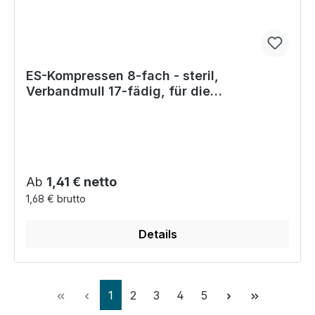
ES-Kompressen 8-fach - steril,
Verbandmull 17-fädig, für die
Erstversorgung
Regulärer Preis:
Ab
1,41 € netto
1,68 € brutto
Details
Seite
Seite
Seite
Seite
Seite
1
2
3
4
5