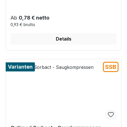
Regulärer Preis:
Ab
0,78 € netto
0,93 € brutto
Details
SSB
Varianten