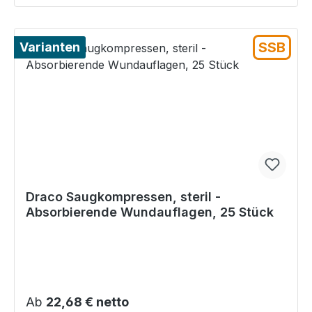
SSB
Varianten
Draco Saugkompressen, steril -
Absorbierende Wundauflagen, 25 Stück
Regulärer Preis:
Ab
22,68 € netto