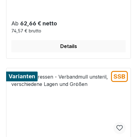
Regulärer Preis:
Ab
62,66 € netto
74,57 € brutto
Details
SSB
Varianten