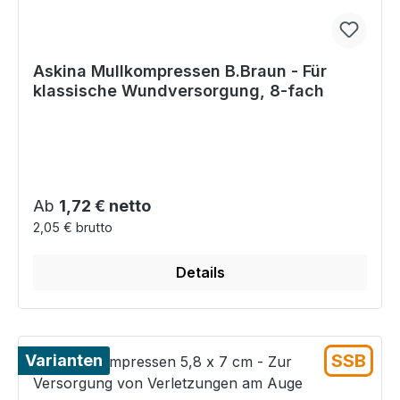
Askina Mullkompressen B.Braun - Für
klassische Wundversorgung, 8-fach
Regulärer Preis:
Ab
1,72 € netto
2,05 € brutto
Details
SSB
Varianten