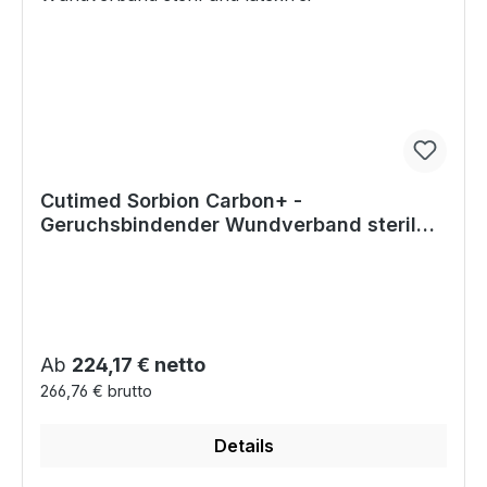
Cutimed Sorbion Carbon+ -
Geruchsbindender Wundverband steril
und latexfrei
Regulärer Preis:
Ab
224,17 € netto
266,76 € brutto
Details