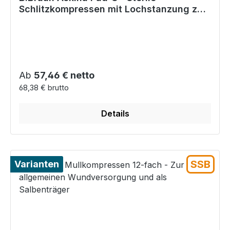
Schlitzkompressen mit Lochstanzung zur
Wundversorgung
Regulärer Preis:
Ab
57,46 € netto
68,38 € brutto
Details
SSB
Varianten