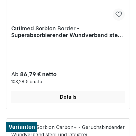
Cutimed Sorbion Border -
Superabsorbierender Wundverband steril
und latexfrei
Regulärer Preis:
Ab
86,79 € netto
103,28 € brutto
Details
Varianten