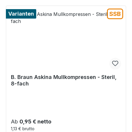
SSB
Varianten
B. Braun Askina Mullkompressen - Steril,
8-fach
Regulärer Preis:
Ab
0,95 € netto
1,13 € brutto