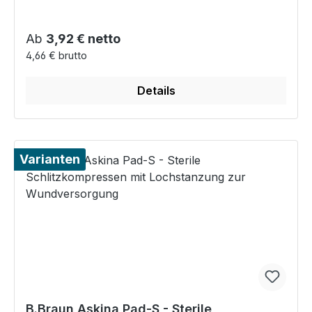
Regulärer Preis:
Ab
3,92 € netto
4,66 € brutto
Details
Varianten
B.Braun Askina Pad-S - Sterile