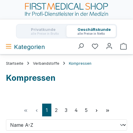
Zum Hauptinhalt springen
Privatkunde
Geschäftskunde
alle Preise in Brutto
alle Preise in Netto
Kategorien
Wa
Startseite
Verbandstoffe
Kompressen
Kompressen
Seite
Seite
Seite
Seite
Seite
1
2
3
4
5