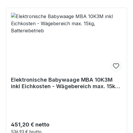
Elektronische Babywaage MBA 10K3M
inkl Eichkosten - Wägebereich max. 15kg,
Batteriebetrieb
Regulärer Preis:
451,20 € netto
536,93 € brutto