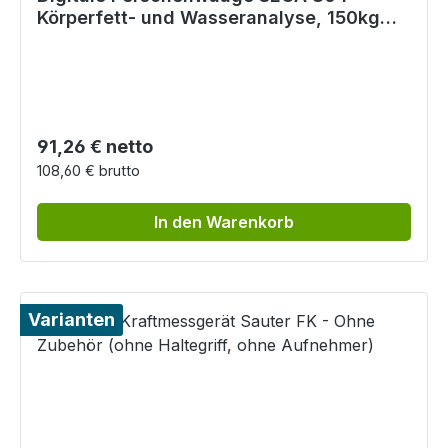
Körperfett- und Wasseranalyse, 150kg
Tragkraft
Regulärer Preis:
91,26 € netto
108,60 € brutto
In den Warenkorb
Varianten