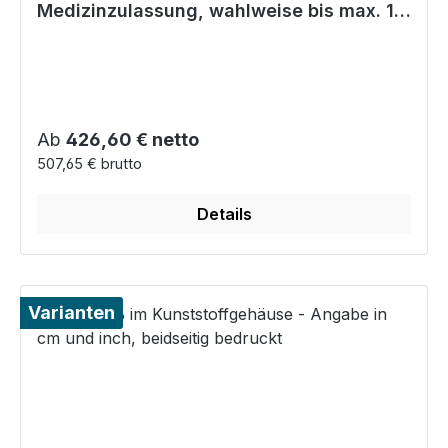
Medizinzulassung, wahlweise bis max. 15
kg oder 20 kg
Regulärer Preis:
Ab
426,60 € netto
507,65 € brutto
Details
Varianten