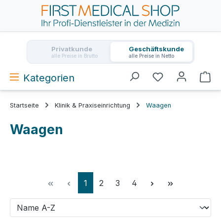
Zum Hauptinhalt springen
Privatkunde
Geschäftskunde
alle Preise in Brutto
alle Preise in Netto
Kategorien
Wa
Startseite
Klinik & Praxiseinrichtung
Waagen
Waagen
Seite
Seite
Seite
Seite
1
2
3
4