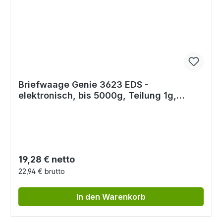
Briefwaage Genie 3623 EDS -
elektronisch, bis 5000g, Teilung 1g,
Batteriebetrieb, schwarz
Regulärer Preis:
19,28 € netto
22,94 € brutto
In den Warenkorb