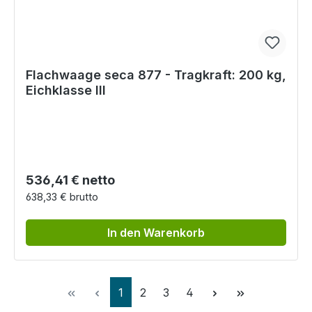
Flachwaage seca 877 - Tragkraft: 200 kg,
Eichklasse III
Regulärer Preis:
536,41 € netto
638,33 € brutto
In den Warenkorb
Seite
Seite
Seite
Seite
1
2
3
4