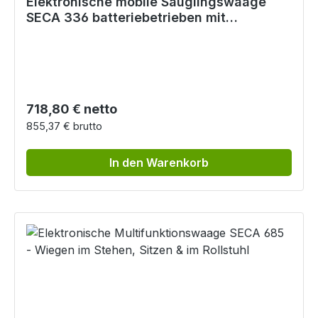
Elektronische mobile Säuglingswaage
SECA 336 batteriebetrieben mit
Abschaltautomatik
Regulärer Preis:
718,80 € netto
855,37 € brutto
In den Warenkorb