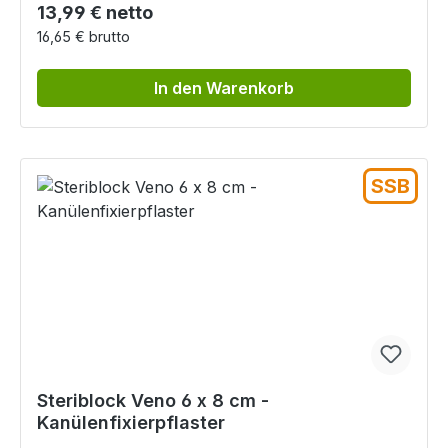
Regulärer Preis:
13,99 € netto
16,65 € brutto
In den Warenkorb
SSB
Steriblock Veno 6 x 8 cm -
Kanülenfixierpflaster