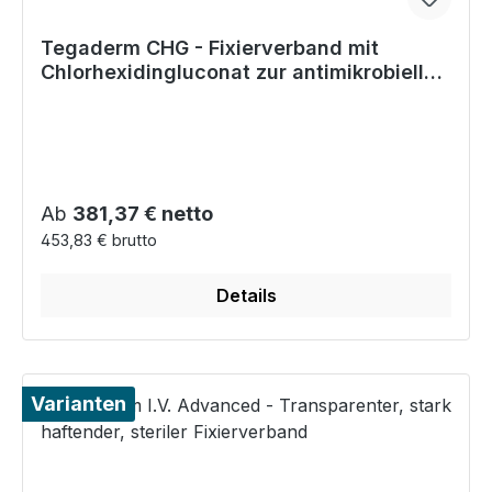
Tegaderm CHG - Fixierverband mit
Chlorhexidingluconat zur antimikrobiellen
Wirkung
Regulärer Preis:
Ab
381,37 € netto
453,83 € brutto
Details
Varianten