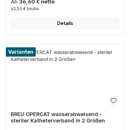
Regulärer Preis:
Ab
36,60 € netto
43,55 € brutto
Details
Varianten
BREU OPERCAT wasserabweisend -
steriler Katheterverband in 2 Größen