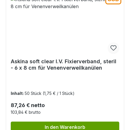
Askina soft clear I.V. Fixierverband, steril
- 6 x 8 cm für Venenverweilkanülen
Inhalt:
50 Stück
(1,75 € / 1 Stück)
Regulärer Preis:
87,26 € netto
103,84 € brutto
In den Warenkorb