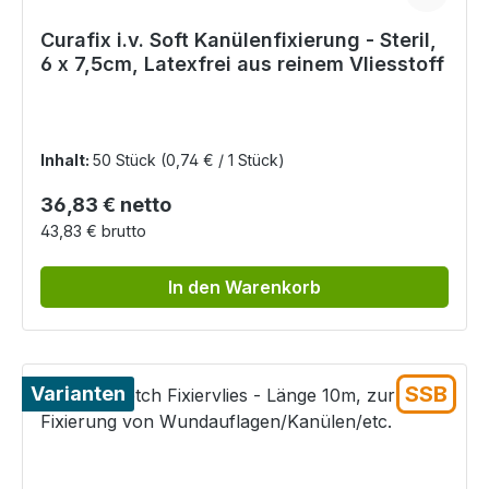
Curafix i.v. Soft Kanülenfixierung - Steril,
6 x 7,5cm, Latexfrei aus reinem Vliesstoff
Inhalt:
50 Stück
(0,74 € / 1 Stück)
Regulärer Preis:
36,83 € netto
43,83 € brutto
In den Warenkorb
SSB
Varianten