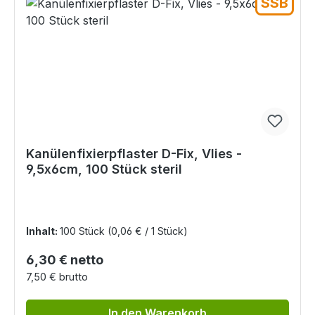
SSB
Kanülenfixierpflaster D-Fix, Vlies -
9,5x6cm, 100 Stück steril
Inhalt:
100 Stück
(0,06 € / 1 Stück)
Regulärer Preis:
6,30 € netto
7,50 € brutto
In den Warenkorb