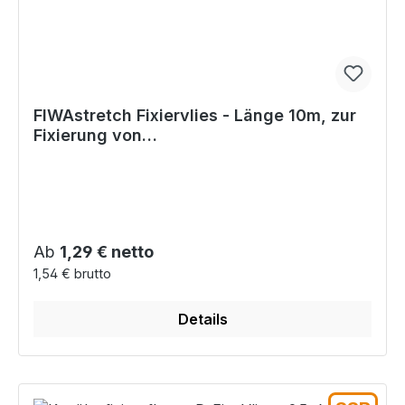
FIWAstretch Fixiervlies - Länge 10m, zur
Fixierung von
Wundauflagen/Kanülen/etc.
Regulärer Preis:
Ab
1,29 € netto
1,54 € brutto
Details