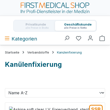
Zum Hauptinhalt springen
Privatkunde
Geschäftskunde
alle Preise in Brutto
alle Preise in Netto
Kategorien
Wa
Startseite
Verbandstoffe
Kanülenfixierung
Kanülenfixierung
SSB