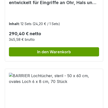
entwickelt für Eingriffe an Ohr, Hals und
Nase
Inhalt:
12 Sets
(24,20 € / 1 Sets)
Regulärer Preis:
290,40 € netto
345,58 € brutto
In den Warenkorb