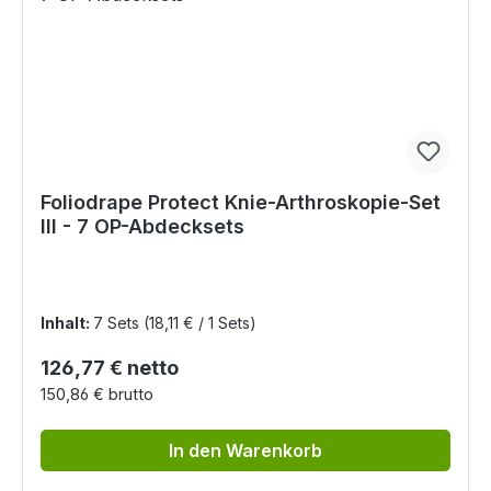
Foliodrape Protect Knie-Arthroskopie-Set
III - 7 OP-Abdecksets
Inhalt:
7 Sets
(18,11 € / 1 Sets)
Regulärer Preis:
126,77 € netto
150,86 € brutto
In den Warenkorb