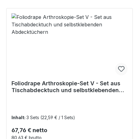
Foliodrape Arthroskopie-Set V - Set aus
Tischabdecktuch und selbstklebenden
Abdecktüchern
Inhalt:
3 Sets
(22,59 € / 1 Sets)
Regulärer Preis:
67,76 € netto
80,63 € brutto