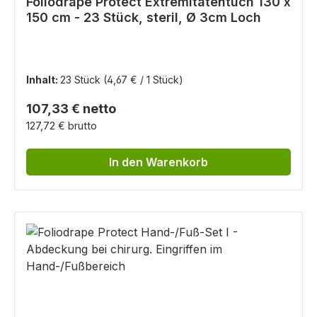
Foliodrape Protect Extremitätentuch 130 x
150 cm - 23 Stück, steril, Ø 3cm Loch
Inhalt:
23 Stück
(4,67 € / 1 Stück)
Regulärer Preis:
107,33 € netto
127,72 € brutto
In den Warenkorb