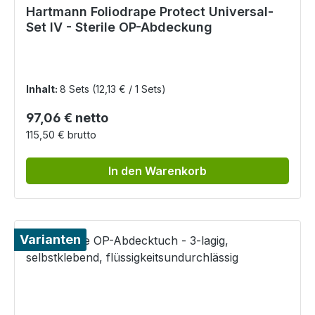
Hartmann Foliodrape Protect Universal-
Set IV - Sterile OP-Abdeckung
Inhalt:
8 Sets
(12,13 € / 1 Sets)
Regulärer Preis:
97,06 € netto
115,50 € brutto
In den Warenkorb
Varianten