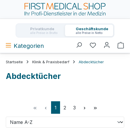
Zum Hauptinhalt springen
Privatkunde
Geschäftskunde
alle Preise in Brutto
alle Preise in Netto
Kategorien
Wa
Startseite
Klinik & Praxisbedarf
Abdecktücher
Abdecktücher
Seite
Seite
Seite
1
2
3