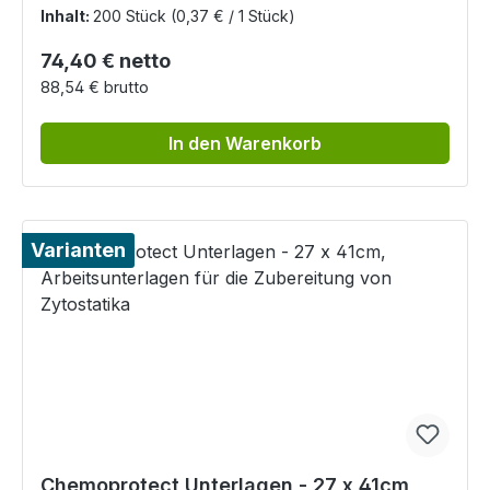
Inhalt:
200 Stück
(0,37 € / 1 Stück)
Regulärer Preis:
74,40 € netto
88,54 € brutto
In den Warenkorb
Varianten
Chemoprotect Unterlagen - 27 x 41cm,