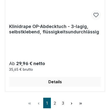
Klinidrape OP-Abdecktuch - 3-lagig,
selbstklebend, flüssigkeitsundurchlässig
Regulärer Preis:
Ab
29,96 € netto
35,65 € brutto
Details
Seite
Seite
Seite
1
2
3