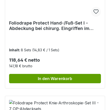
Foliodrape Protect Hand-/Fuß-Set I -
Abdeckung bei chirurg. Eingriffen im
Hand-/Fußbereich
Inhalt:
8 Sets
(14,83 € / 1 Sets)
Regulärer Preis:
118,64 € netto
141,18 € brutto
In den Warenkorb