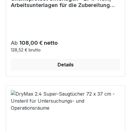
Arbeitsunterlagen für die Zubereitung
von Zytostatika
Regulärer Preis:
Ab
108,00 € netto
128,52 € brutto
Details