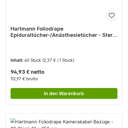
Hartmann Foliodrape
Epiduraltücher-/Anästhesietücher - Steril
90 x 120 cm
Inhalt:
40 Stück
(2,37 € / 1 Stück)
Regulärer Preis:
94,93 € netto
112,97 € brutto
In den Warenkorb