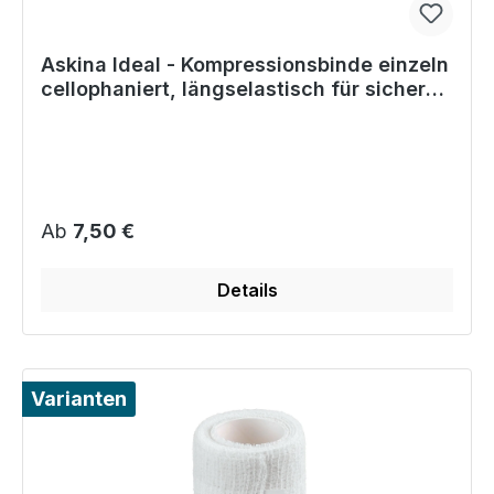
Askina Ideal - Kompressionsbinde einzeln
cellophaniert, längselastisch für sicheren
Sitz
Regulärer Preis:
Ab
7,50 €
Details
Varianten