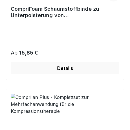
CompriFoam Schaumstoffbinde zu
Unterpolsterung von
Kompressionsverbänden - Rolle 2,5 m
Regulärer Preis:
Ab
15,85 €
Details