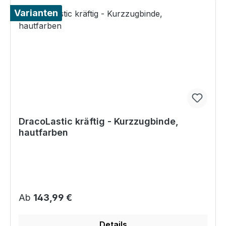
Varianten
DracoLastic kräftig - Kurzzugbinde,
hautfarben
Regulärer Preis:
Ab
143,99 €
Details