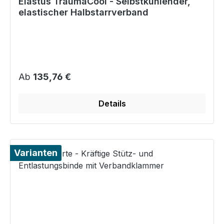
Elastus TraumaCool - Selbstkühlender,
elastischer Halbstarrverband
Regulärer Preis:
Ab
135,76 €
Details
Varianten