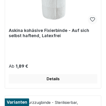
Askina kohäsive Fixierbinde - Auf sich
selbst haftend, Latexfrei
Regulärer Preis:
Ab
1,89 €
Details
Varianten