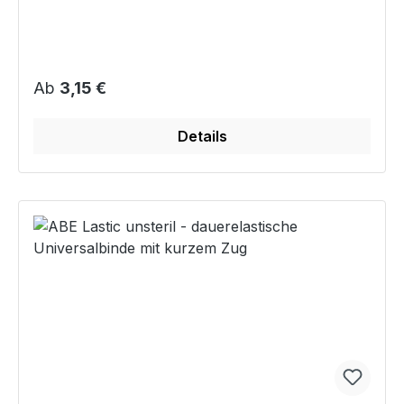
Regulärer Preis:
Ab
3,15 €
Details