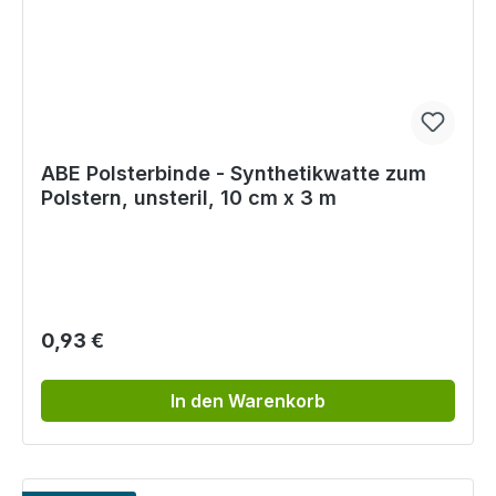
ABE Polsterbinde - Synthetikwatte zum
Polstern, unsteril, 10 cm x 3 m
Regulärer Preis:
0,93 €
In den Warenkorb