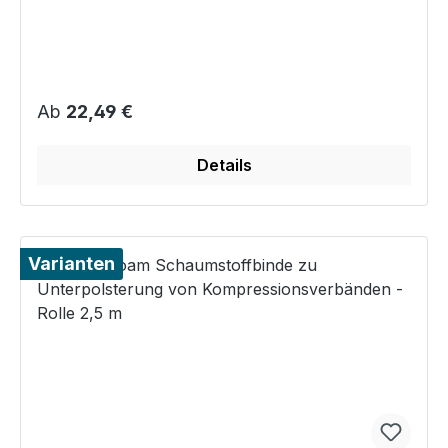
Regulärer Preis:
Ab
22,49 €
Details
Varianten