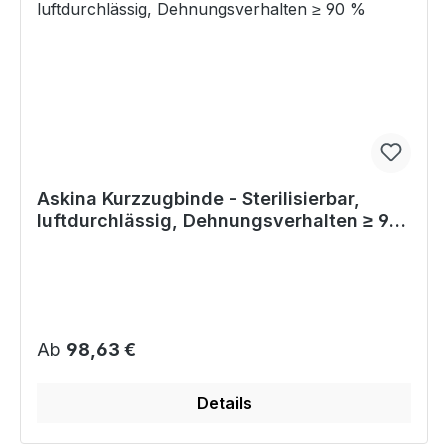
Askina Kurzzugbinde - Sterilisierbar,
luftdurchlässig, Dehnungsverhalten ≥ 90
%
Regulärer Preis:
Ab
98,63 €
Details