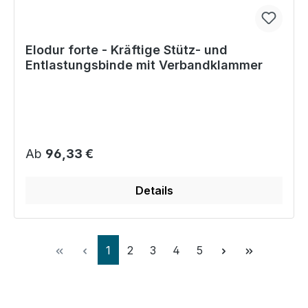
Elodur forte - Kräftige Stütz- und
Entlastungsbinde mit Verbandklammer
Regulärer Preis:
Ab
96,33 €
Details
Seite
Seite
Seite
Seite
Seite
1
2
3
4
5