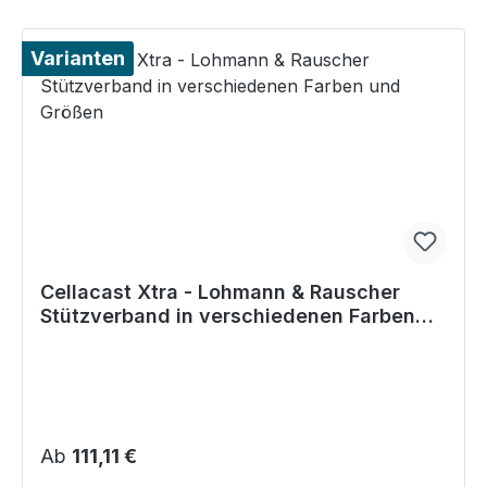
Varianten
Cellacast Xtra - Lohmann & Rauscher
Stützverband in verschiedenen Farben
und Größen
Regulärer Preis:
Ab
111,11 €