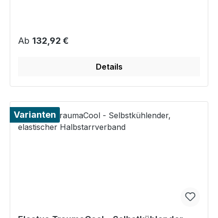
Regulärer Preis:
Ab
132,92 €
Details
Varianten