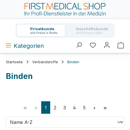
Zum Hauptinhalt springen
Privatkunde
Geschäftskunde
alle Preise in Brutto
alle Preise in Netto
Kategorien
Wa
Startseite
Verbandstoffe
Binden
Binden
Seite
Seite
Seite
Seite
Seite
1
2
3
4
5