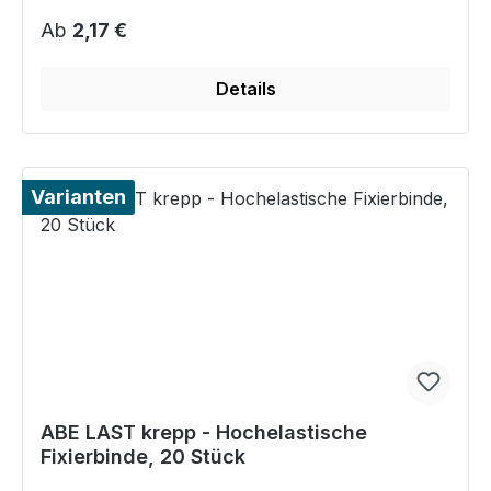
Regulärer Preis:
Ab
2,17 €
Details
Varianten
ABE LAST krepp - Hochelastische
Fixierbinde, 20 Stück