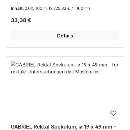
Inhalt:
0.015 100 ml
(2.225,33 € / 1 100 ml)
Regulärer Preis:
33,38 €
Details
GABRIEL Rektal Spekulum, ø 19 x 49 mm -