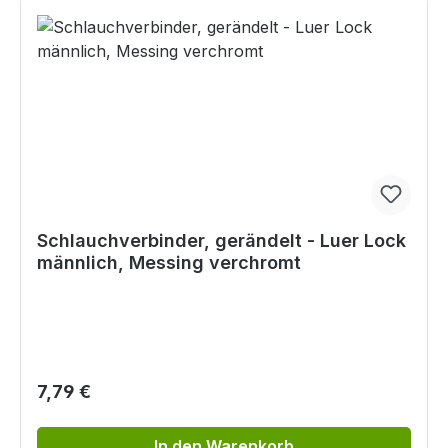
Schlauchverbinder, gerändelt - Luer Lock
männlich, Messing verchromt
Regulärer Preis:
7,79 €
In den Warenkorb