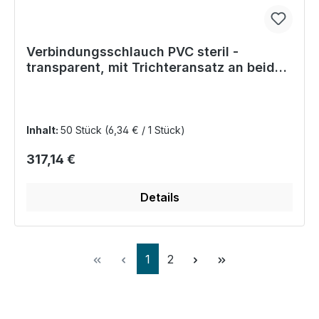
Verbindungsschlauch PVC steril -
transparent, mit Trichteransatz an beiden
Enden
Inhalt:
50 Stück
(6,34 € / 1 Stück)
Regulärer Preis:
317,14 €
Details
Seite
Seite
1
2