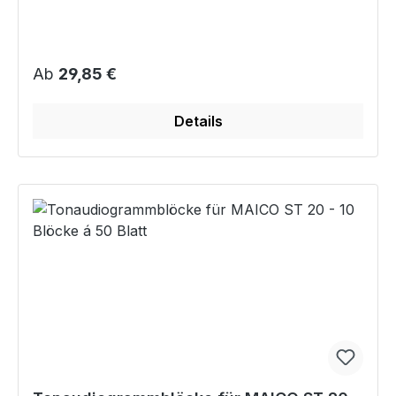
Regulärer Preis:
Ab
29,85 €
Details