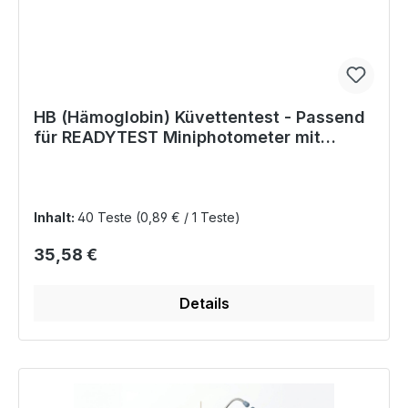
HB (Hämoglobin) Küvettentest - Passend
für READYTEST Miniphotometer mit
Vierkantküvetten
Inhalt:
40 Teste
(0,89 € / 1 Teste)
Regulärer Preis:
35,58 €
Details