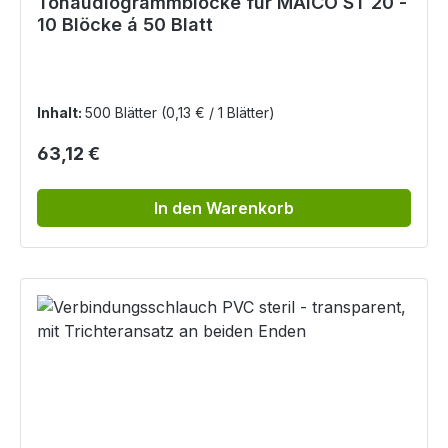
Tonaudiogrammblöcke für MAICO ST 20 -
10 Blöcke á 50 Blatt
Inhalt:
500 Blätter
(0,13 € / 1 Blätter)
Regulärer Preis:
63,12 €
In den Warenkorb