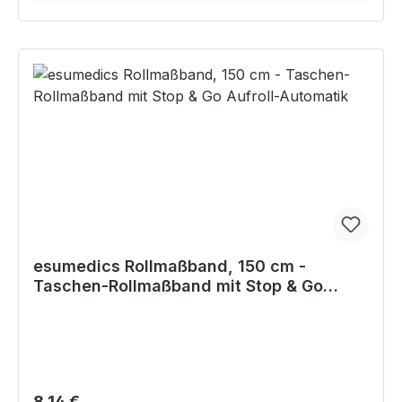
esumedics Rollmaßband, 150 cm -
Taschen-Rollmaßband mit Stop & Go
Aufroll-Automatik
Regulärer Preis:
8,14 €