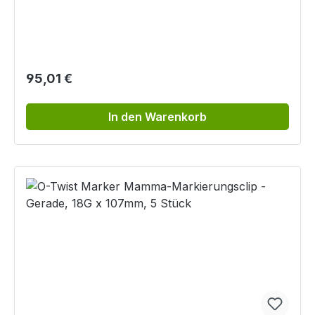
Regulärer Preis:
95,01 €
In den Warenkorb