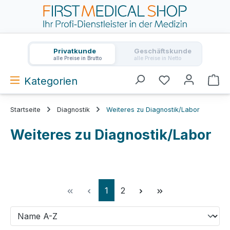
Zum Hauptinhalt springen
Privatkunde
Geschäftskunde
alle Preise in Brutto
alle Preise in Netto
Kategorien
Wa
Startseite
Diagnostik
Weiteres zu Diagnostik/Labor
Weiteres zu Diagnostik/Labor
Seite
Seite
1
2