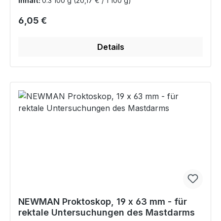
Inhalt:
0.3 100 g
(20,17 € / 1 100 g)
Regulärer Preis:
6,05 €
Details
NEWMAN Proktoskop, 19 x 63 mm - für
rektale Untersuchungen des Mastdarms