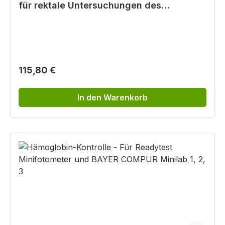
für rektale Untersuchungen des
Mastdarms
Regulärer Preis:
115,80 €
In den Warenkorb