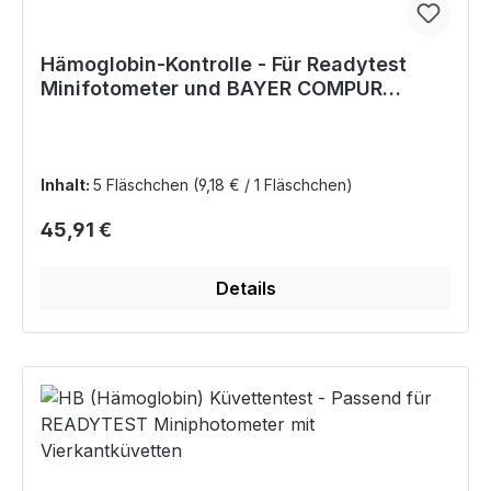
Hämoglobin-Kontrolle - Für Readytest
Minifotometer und BAYER COMPUR
Minilab 1, 2, 3
Inhalt:
5 Fläschchen
(9,18 € / 1 Fläschchen)
Regulärer Preis:
45,91 €
Details