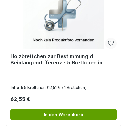
Holzbrettchen zur Bestimmung d.
Beinlängendifferenz - 5 Brettchen in
unterschiedl. Stärken
Inhalt:
5 Brettchen
(12,51 € / 1 Brettchen)
Regulärer Preis:
62,55 €
In den Warenkorb