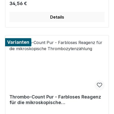
Regulärer Preis:
34,56 €
Details
Varianten
Thrombo-Count Pur - Farbloses Reagenz
für die mikroskopische
Thrombozytenzählung