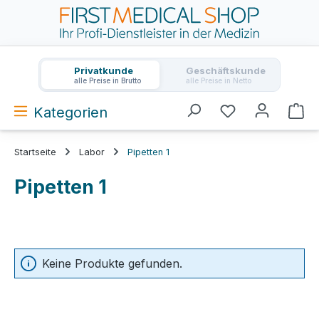
Zum Hauptinhalt springen
Privatkunde
Geschäftskunde
alle Preise in Brutto
alle Preise in Netto
Kategorien
Wa
Startseite
Labor
Pipetten 1
Pipetten 1
Keine Produkte gefunden.