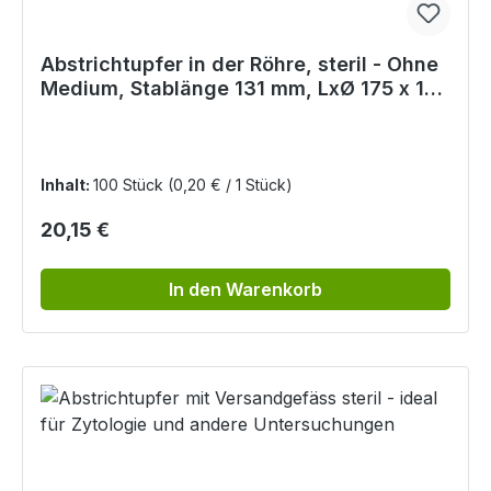
Abstrichtupfer in der Röhre, steril - Ohne
Medium, Stablänge 131 mm, LxØ 175 x 12
mm
Inhalt:
100 Stück
(0,20 € / 1 Stück)
Regulärer Preis:
20,15 €
In den Warenkorb