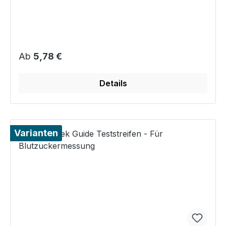
Blutzuckerbestimmung
Regulärer Preis:
Ab
5,78 €
Details
Varianten