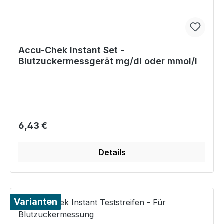
Accu-Chek Instant Set -
Blutzuckermessgerät mg/dl oder mmol/l
Regulärer Preis:
6,43 €
Details
Varianten