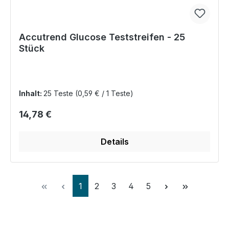
Accutrend Glucose Teststreifen - 25
Stück
Inhalt:
25 Teste
(0,59 € / 1 Teste)
Regulärer Preis:
14,78 €
Details
Seite
Seite
Seite
Seite
Seite
1
2
3
4
5