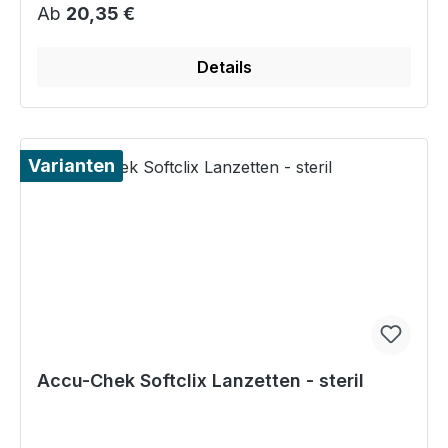
Regulärer Preis:
Ab
20,35 €
Details
Varianten
Accu-Chek Softclix Lanzetten - steril