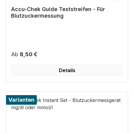
Accu-Chek Guide Teststreifen - Für
Blutzuckermessung
Regulärer Preis:
Ab
8,50 €
Details
Varianten