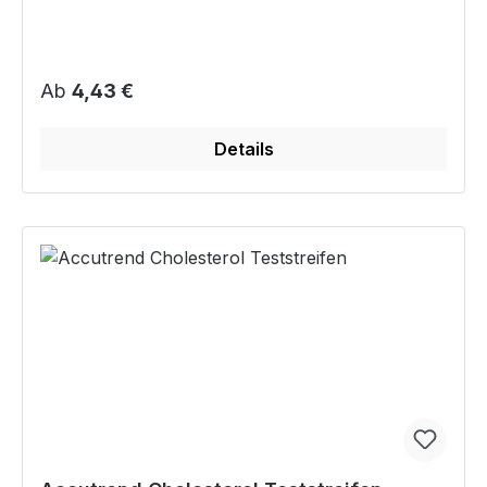
Regulärer Preis:
Ab
4,43 €
Details