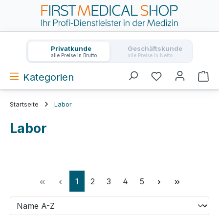
Zum Hauptinhalt springen
Privatkunde
Geschäftskunde
alle Preise in Brutto
alle Preise in Netto
Kategorien
Wa
Startseite
Labor
Labor
Seite
Seite
Seite
Seite
Seite
1
2
3
4
5