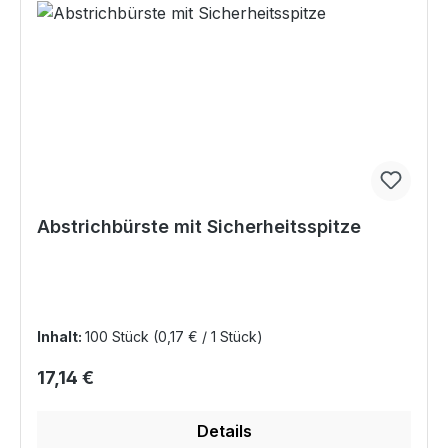
Abstrichbürste mit Sicherheitsspitze
Inhalt:
100 Stück
(0,17 € / 1 Stück)
Regulärer Preis:
17,14 €
Details