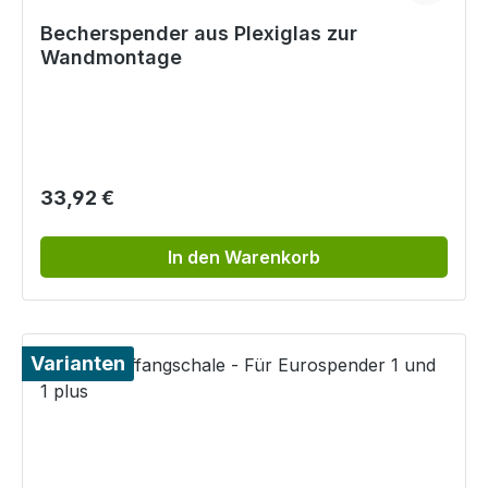
Becherspender aus Plexiglas zur
Wandmontage
Regulärer Preis:
33,92 €
In den Warenkorb
Varianten