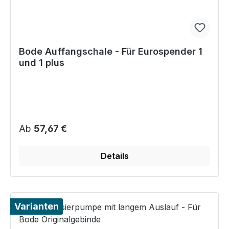
Bode Auffangschale - Für Eurospender 1
und 1 plus
Regulärer Preis:
Ab
57,67 €
Details
Varianten