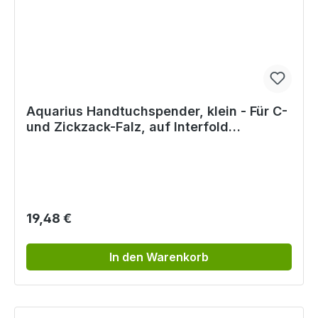
Aquarius Handtuchspender, klein - Für C-
und Zickzack-Falz, auf Interfold
umstellbar
Regulärer Preis:
19,48 €
In den Warenkorb