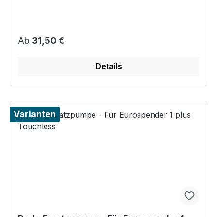
Regulärer Preis:
Ab
31,50 €
Details
Varianten