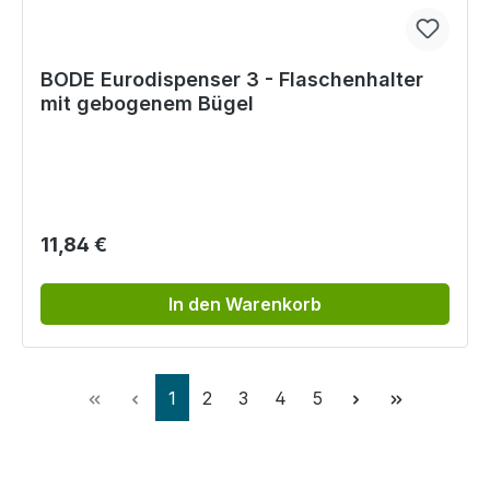
BODE Eurodispenser 3 - Flaschenhalter
mit gebogenem Bügel
Regulärer Preis:
11,84 €
In den Warenkorb
Seite
Seite
Seite
Seite
Seite
1
2
3
4
5