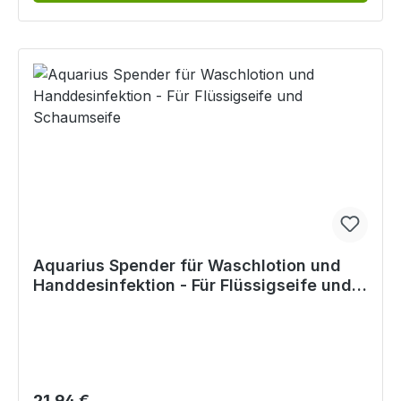
Aquarius Spender für Waschlotion und
Handdesinfektion - Für Flüssigseife und
Schaumseife
Regulärer Preis:
21,94 €