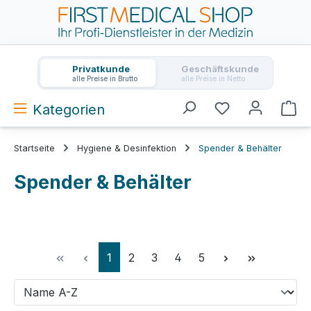
Zum Hauptinhalt springen
Privatkunde
Geschäftskunde
alle Preise in Brutto
alle Preise in Netto
Kategorien
Wa
Startseite
Hygiene & Desinfektion
Spender & Behälter
Spender & Behälter
Seite
Seite
Seite
Seite
Seite
1
2
3
4
5