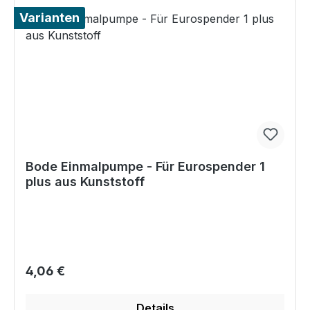
Varianten
Bode Einmalpumpe - Für Eurospender 1
plus aus Kunststoff
Regulärer Preis:
4,06 €
Details