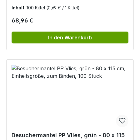
Inhalt:
100 Kittel
(0,69 € / 1 Kittel)
Regulärer Preis:
68,96 €
In den Warenkorb
Besuchermantel PP Vlies, grün - 80 x 115