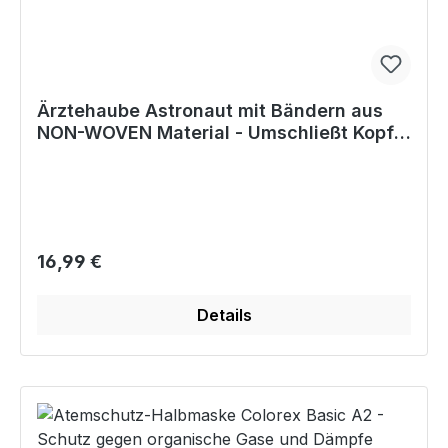
Ärztehaube Astronaut mit Bändern aus
NON-WOVEN Material - Umschließt Kopf-
& Seitenpartie
Regulärer Preis:
16,99 €
Details