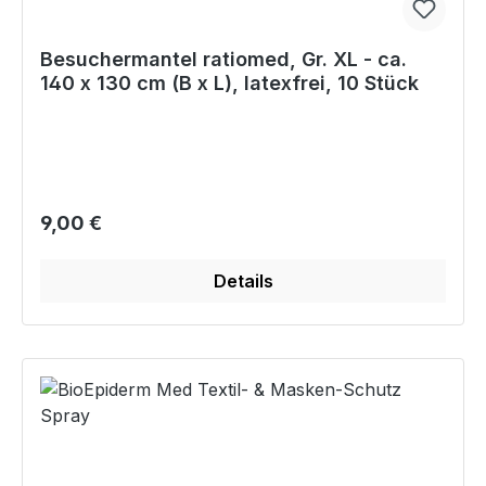
Besuchermantel ratiomed, Gr. XL - ca.
140 x 130 cm (B x L), latexfrei, 10 Stück
Regulärer Preis:
9,00 €
Details