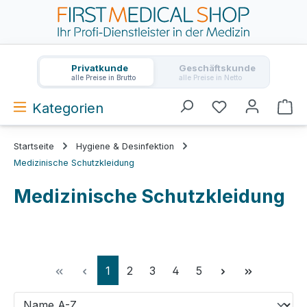
Zum Hauptinhalt springen
Privatkunde
Geschäftskunde
alle Preise in Brutto
alle Preise in Netto
Kategorien
Wa
Startseite
Hygiene & Desinfektion
Medizinische Schutzkleidung
Medizinische Schutzkleidung
Seite
Seite
Seite
Seite
Seite
1
2
3
4
5