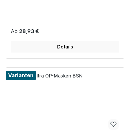
Regulärer Preis:
Ab
28,93 €
Details
Varianten