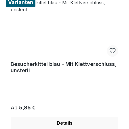
Varianten
Besucherkittel blau - Mit Klettverschluss,
unsteril
Regulärer Preis:
Ab
5,85 €
Details