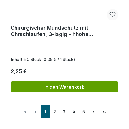
Chirurgischer Mundschutz mit
Ohrschlaufen, 3-lagig - hhohe
Filtereffizienz, 50 Stück
Inhalt:
50 Stück
(0,05 € / 1 Stück)
Regulärer Preis:
2,25 €
In den Warenkorb
Seite
Seite
Seite
Seite
Seite
1
2
3
4
5