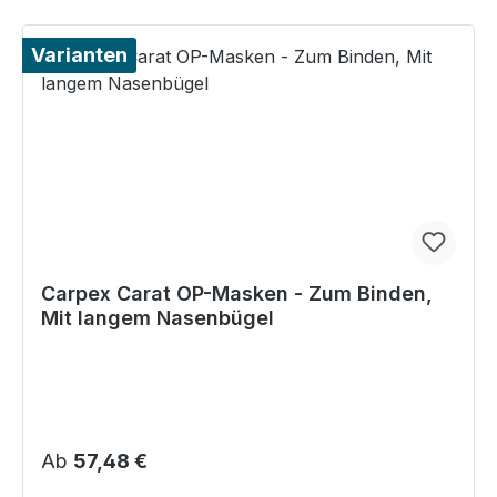
Varianten
Carpex Carat OP-Masken - Zum Binden,
Mit langem Nasenbügel
Regulärer Preis:
Ab
57,48 €