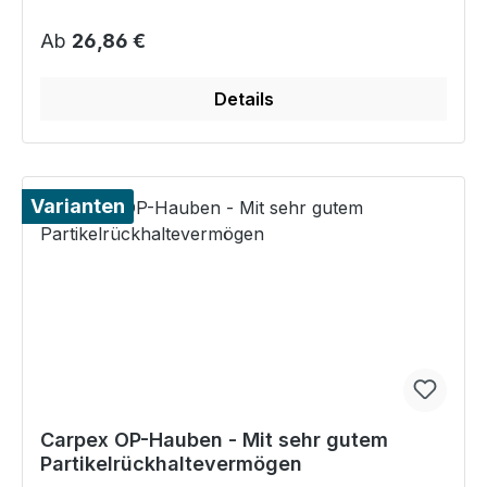
Regulärer Preis:
Ab
26,86 €
Details
Varianten
Carpex OP-Hauben - Mit sehr gutem
Partikelrückhaltevermögen