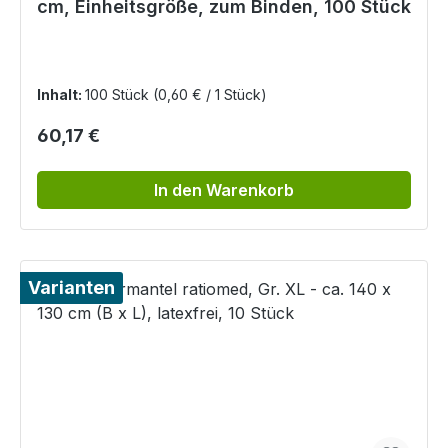
cm, Einheitsgröße, zum Binden, 100 Stück
Inhalt:
100 Stück
(0,60 € / 1 Stück)
Regulärer Preis:
60,17 €
In den Warenkorb
Varianten