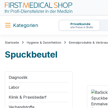
m Hauptinhalt springen
Zur Suche springen
Zur Hauptnavigation springen
Privatkunde
Kategorien
alle Preise in Brutto
Startseite
Hygiene & Desinfektion
Einmalprodukte & Verbrau
Spuckbeutel
Diagnostik
Labor
Klinik & Praxisbedarf
Verbandstoffe