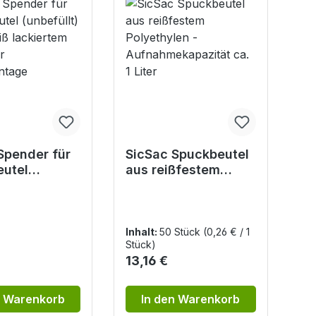
Spender für
SicSac Spuckbeutel
utel
aus reißfestem
lt) - Aus
Polyethylen -
ckiertem
Aufnahmekapazität
zur
ca. 1 Liter
ontage
Inhalt:
50 Stück
(0,26 € / 1
Stück)
r Preis:
Regulärer Preis:
13,16 €
n Warenkorb
In den Warenkorb