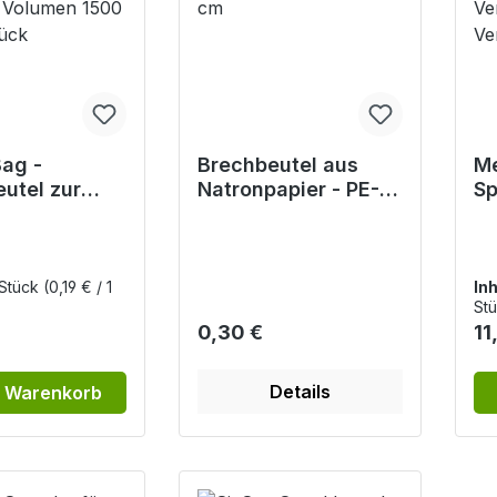
ag -
Brechbeutel aus
Me
utel zur
Natronpapier - PE-
Sp
verwendung
gefüttert, 23 x 12 x
Ku
keit,
8 cm
Ve
 1500 ml, 25
Ve
 Stück
(0,19 € / 1
Inh
Stü
r Preis:
Regulärer Preis:
Re
0,30 €
11
Details
n Warenkorb