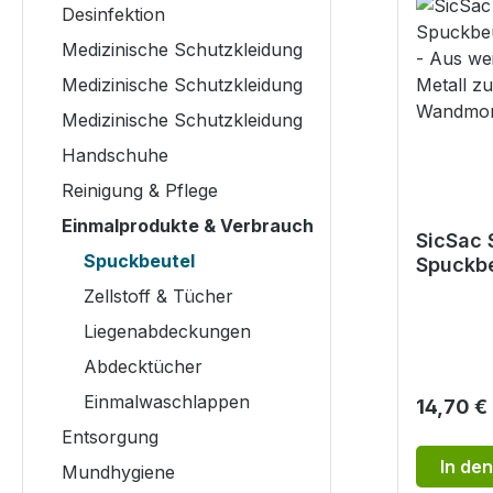
Desinfektion
Medizinische Schutzkleidung
Medizinische Schutzkleidung
Medizinische Schutzkleidung
Handschuhe
Reinigung & Pflege
Einmalprodukte & Verbrauch
SicSac 
Spuckbeutel
Spuckbe
(unbefül
Zellstoff & Tücher
weiß la
Liegenabdeckungen
Metall 
Wandm
Abdecktücher
Einmalwaschlappen
Reguläre
14,70 €
Entsorgung
In de
Mundhygiene