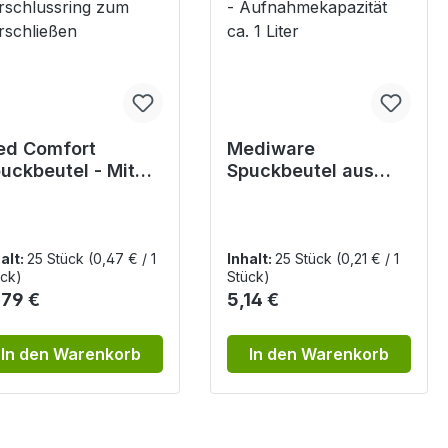
d Comfort
Mediware
uckbeutel - Mit
Spuckbeutel aus
nststoff-
reißfestem
rschlussring zum
Polyethylen -
rschließen
Aufnahmekapazität
ca. 1 Liter
alt:
25 Stück
(0,47 € / 1
Inhalt:
25 Stück
(0,21 € / 1
ck)
Stück)
gulärer Preis:
Regulärer Preis:
,79 €
5,14 €
In den Warenkorb
In den Warenkorb