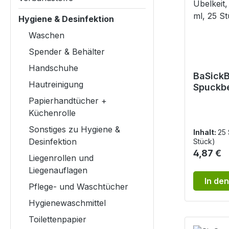
Hygiene & Desinfektion
Waschen
Spender & Behälter
Handschuhe
BaSickB
Hautreinigung
Spuckbe
Einmal
Papierhandtücher +
bei Übel
Küchenrolle
Volumen
Sonstiges zu Hygiene &
Stück
Inhalt:
25
Desinfektion
Stück)
Reguläre
4,87 €
Liegenrollen und
Liegenauflagen
In de
Pflege- und Waschtücher
Hygienewaschmittel
Toilettenpapier