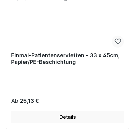
Einmal-Patientenservietten - 33 x 45cm,
Papier/PE-Beschichtung
Regulärer Preis:
Ab
25,13 €
Details