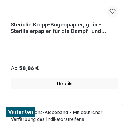
Stericlin Krepp-Bogenpapier, grün -
Sterilisierpapier für die Dampf- und
Gassterilisation
Regulärer Preis:
Ab
58,86 €
Details
Varianten