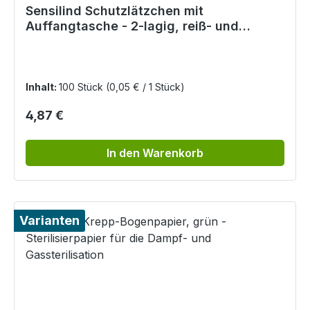
Sensilind Schutzlätzchen mit
Auffangtasche - 2-lagig, reiß- und
nassfest, Einmalgebrauch
Inhalt:
100 Stück
(0,05 € / 1 Stück)
Regulärer Preis:
4,87 €
In den Warenkorb
Varianten