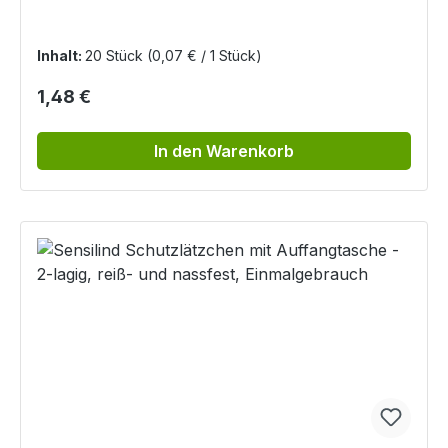
Inhalt:
20 Stück
(0,07 € / 1 Stück)
Regulärer Preis:
1,48 €
In den Warenkorb