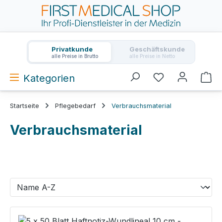
Zum Hauptinhalt springen
Privatkunde
Geschäftskunde
alle Preise in Brutto
alle Preise in Netto
Kategorien
Wa
Startseite
Pflegebedarf
Verbrauchsmaterial
Verbrauchsmaterial