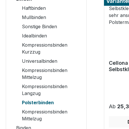
Variante
Haftbinden
Mullbinden
Sonstige Binden
Idealbinden
Kompressionsbinden
Kurzzug
Universalbinden
Cellona 
Selbstk
Kompressionsbinden
und seh
Mittelzug
anschm
Kompressionsbinden
Polster
Langzug
Polsterbinden
Reguläre
Ab
25,3
Kompressionsbinden
Mittelzug
Binden