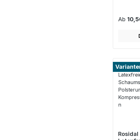
Reguläre
Ab
10,5
Variante
Rosidal 