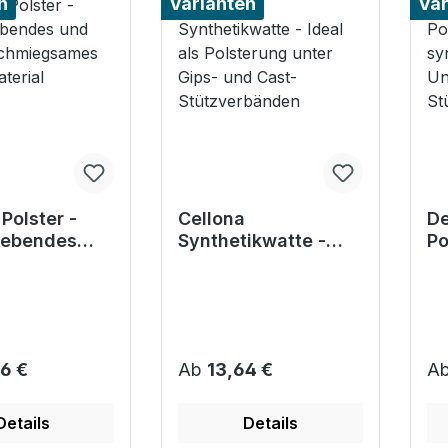
n
Varianten
Var
Polster -
Cellona
De
lebendes
Synthetikwatte -
Po
r
Ideal als Polsterung
sy
iegsames
unter Gips- und
zu
material
Cast-
12
Stützverbänden
r Preis:
Regulärer Preis:
Re
6 €
Ab
13,64 €
A
Details
Details