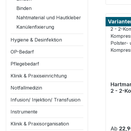
Binden
Nahtmaterial und Hautkleber
Variante
Kanülenfixierung
Hygiene & Desinfektion
OP-Bedarf
Pflegebedarf
Klinik & Praxiseinrichtung
Hartman
Notfallmedizin
2 - 2-K
Kompre
Infusion/ Injektion/ Transfusion
m Polst
Kompre
Instrumente
Klinik & Praxisorganisation
Reguläre
Ab
22,9