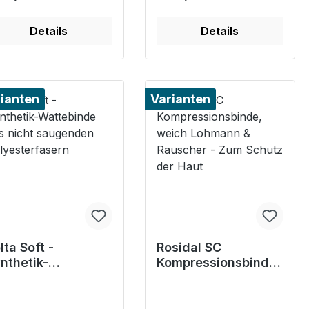
Details
Details
ianten
Varianten
lta Soft -
Rosidal SC
nthetik-
Kompressionsbinde,
ttebinde aus
weich Lohmann &
cht saugenden
Rauscher - Zum
lyesterfasern
Schutz der Haut