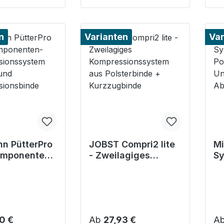
n
Varianten
Var
n PütterPro
JOBST Compri2 lite
Mi
omponenten-
- Zweilagiges
Sy
ssionssyste
Kompressionssyste
Po
er- und
m aus Polsterbinde
Un
ssionsbinde
+ Kurzzugbinde
Ab
r Preis:
Regulärer Preis:
Re
0 €
Ab
27,93 €
A