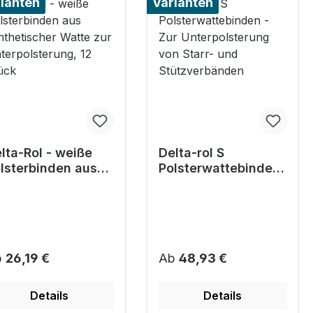
ianten
Varianten
lta-Rol - weiße
Delta-rol S
lsterbinden aus
Polsterwattebinden
nthetischer Watte
- Zur
r Unterpolsterung,
Unterpolsterung von
 Stück
Starr- und
Stützverbänden
gulärer Preis:
Regulärer Preis:
b
26,19 €
Ab
48,93 €
Details
Details