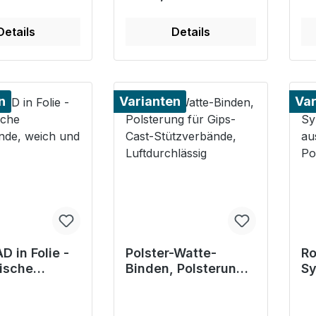
Details
Details
n
Varianten
Var
 in Folie -
Polster-Watte-
Ro
ische
Binden, Polsterung
Sy
binde, weich
für Gips-Cast-
Wa
hnbar
Stützverbände,
ni
Luftdurchlässig
Po