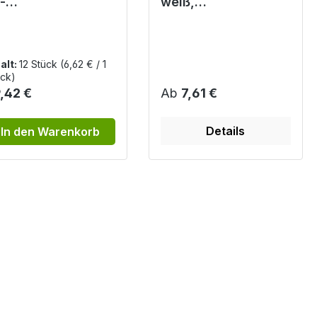
-
weiß,
lsterschaumbinde
hautfreundlich,
aus
weich
lyurethanschaum,
 Stück
alt:
12 Stück
(6,62 € / 1
ck)
gulärer Preis:
Regulärer Preis:
,42 €
Ab
7,61 €
Details
In den Warenkorb