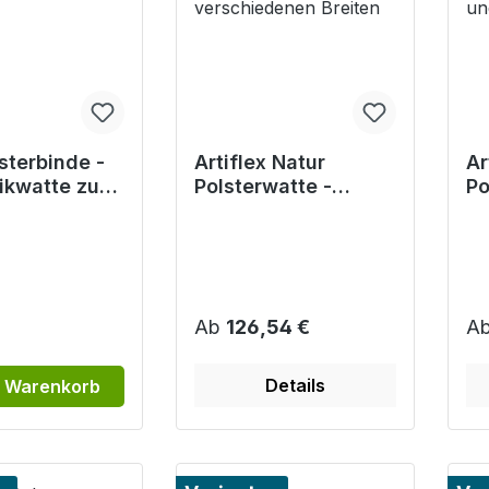
sterbinde -
Artiflex Natur
Ar
ikwatte zum
Polsterwatte -
Po
, unsteril, 10
Sterilisierbar, 2,7 m
Be
m
in verschiedenen
Lä
Breiten
Qu
r Preis:
Regulärer Preis:
Re
Ab
126,54 €
A
Details
n Warenkorb