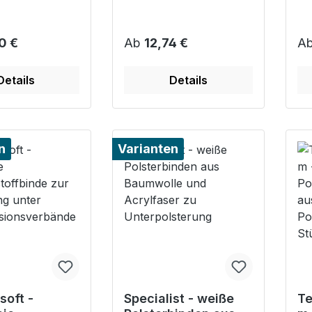
r Preis:
Regulärer Preis:
Re
0 €
Ab
12,74 €
A
Details
Details
n
Varianten
soft -
Specialist - weiße
Te