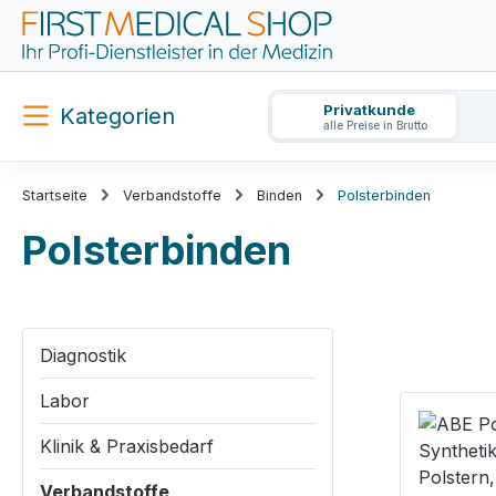
m Hauptinhalt springen
Zur Suche springen
Zur Hauptnavigation springen
Privatkunde
Kategorien
alle Preise in Brutto
Startseite
Verbandstoffe
Binden
Polsterbinden
Polsterbinden
Diagnostik
Labor
Klinik & Praxisbedarf
Verbandstoffe