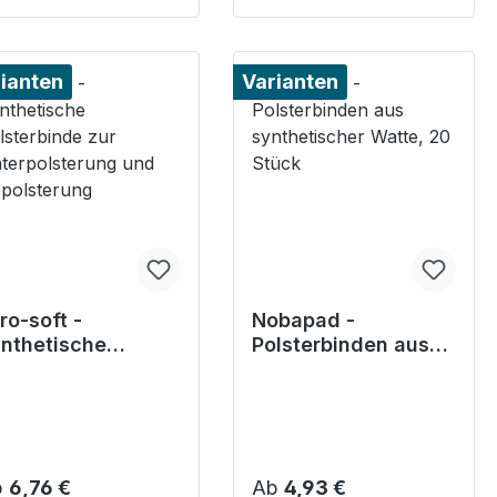
ianten
Varianten
ro-soft -
Nobapad -
nthetische
Polsterbinden aus
lsterbinde zur
synthetischer
terpolsterung und
Watte, 20 Stück
polsterung
gulärer Preis:
Regulärer Preis:
b
6,76 €
Ab
4,93 €