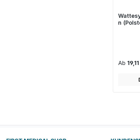
Wattesy
n (Polst
synthet
Polster
Reguläre
Ab
19,11