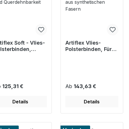
tiflex Soft - Vlies-
Artiflex Vlies-
lsterbinden,
Polsterbinden, Für
sonders hohe
Wunden und Brüche
ngs- und
aus synthetischen
erdehnbarkeit
Fasern
gulärer Preis:
Regulärer Preis:
b
125,31 €
Ab
143,63 €
Details
Details