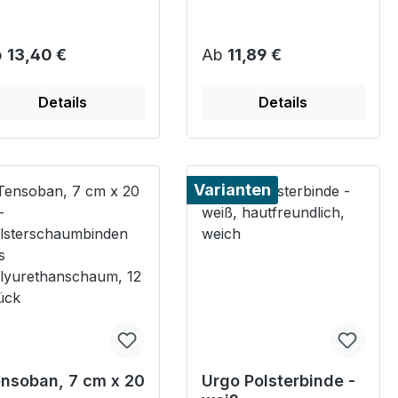
gulärer Preis:
Regulärer Preis:
b
13,40 €
Ab
11,89 €
Details
Details
Varianten
nsoban, 7 cm x 20
Urgo Polsterbinde -