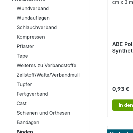
Wundverband
Wundauflagen
Schlauchverband
Kompressen
ABE Pol
Pflaster
Synthet
Tape
Polstern
cm x 3 
Weiteres zu Verbandstoffe
Zellstoff/Watte/Verbandmull
Tupfer
Reguläre
0,93 €
Fertigverband
Cast
In de
Schienen und Orthesen
Bandagen
Binden