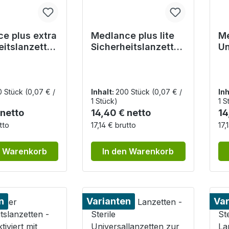
e plus extra
Medlance plus lite
Me
eitslanzetten
Sicherheitslanzetten
Un
 21G,
- 25G, Einstichtiefe
La
htiefe 2,4mm
1,5mm, 200 Stück
21
(lila)
1
0 Stück
(0,07 € /
Inhalt:
200 Stück
(0,07 € /
Inh
1 Stück)
1 S
r Preis:
Regulärer Preis:
Re
 netto
14,40 € netto
14
tto
17,14 € brutto
17,
n Warenkorb
In den Warenkorb
n
Varianten
Var