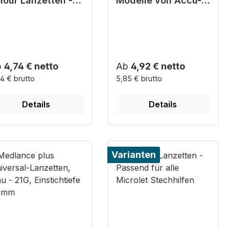
lour Lanzetten -
Modelle von Accu-
nzetten zur
Chek FastClix
winnung von
pillarblut
gulärer Preis:
Regulärer Preis:
b
4,74 € netto
Ab
4,92 € netto
4 € brutto
5,85 € brutto
Details
Details
Varianten