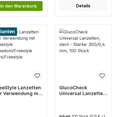
Details
In den Warenkorb
ianten
eeStyle Lanzetten
GlucoCheck
r Verwendung mit
Universal Lanzetten,
eestyle
steril - Stärke:
eedom/Freestyle
30G/0,4 mm, 100
ni/Freestyle
Stück
Inhalt:
100 Stück
(0,11 € / 1