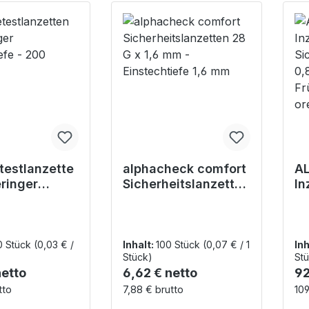
etestlanzette
alphacheck comfort
A
eringer
Sicherheitslanzetten
In
tiefe - 200
28 G x 1,6 mm -
Si
Einstechtiefe 1,6
- 
mm
Fr
eb
0 Stück
(0,03 € /
Inhalt:
100 Stück
(0,07 € / 1
Inh
Stück)
Stü
r Preis:
Regulärer Preis:
Re
netto
6,62 € netto
92
tto
7,88 € brutto
109