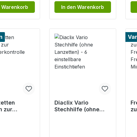
n Warenkorb
In den Warenkorb
n
Var
zetten
Diaclix Vario
Fr
 zur
Stechhilfe (ohne
zu
kerkontrolle
Lanzetten) - 6
Fr
einstellbare
Fr
Einstichtiefen
Mi