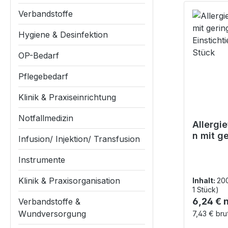
Verbandstoffe
Hygiene & Desinfektion
OP-Bedarf
Pflegebedarf
Klinik & Praxiseinrichtung
Notfallmedizin
Allergi
n mit g
Infusion/ Injektion/ Transfusion
Einstich
Stück
Instrumente
Klinik & Praxisorganisation
Inhalt:
20
1 Stück)
Reguläre
6,24 € 
Verbandstoffe &
Wundversorgung
7,43 € bru