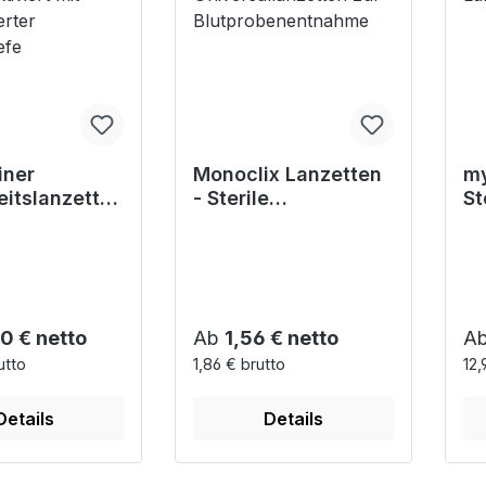
iner
Monoclix Lanzetten
my
eitslanzetten
- Sterile
St
taktiviert
Universallanzetten
La
efinierter
zur
tiefe
Blutprobenentnahm
e
r Preis:
Regulärer Preis:
Re
0 € netto
Ab
1,56 € netto
A
utto
1,86 € brutto
12,
Details
Details