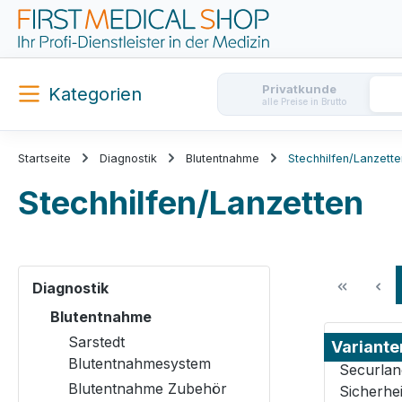
m Hauptinhalt springen
Zur Suche springen
Zur Hauptnavigation springen
Privatkunde
Kategorien
alle Preise in Brutto
Startseite
Diagnostik
Blutentnahme
Stechhilfen/Lanzette
Stechhilfen/Lanzetten
Diagnostik
Blutentnahme
Sarstedt
Variante
Blutentnahmesystem
Blutentnahme Zubehör