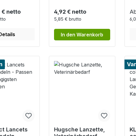
r Preis:
Regulärer Preis:
Re
 € netto
4,92 € netto
A
tto
5,85 € brutto
6,0
Details
In den Warenkorb
n
Var
ct Lancets
Hugsche Lanzette,
KL