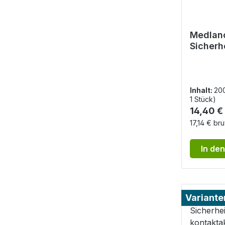
Medlanc
Sicherh
, grün -
Einstic
Inhalt:
20
1 Stück)
Reguläre
14,40 €
17,14 € bru
In de
Variante