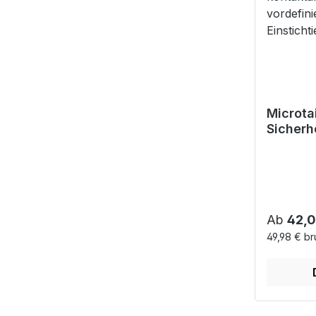
Microta
Sicherh
- kontak
mit vord
Einstich
Reguläre
Ab
42,0
49,98 € br