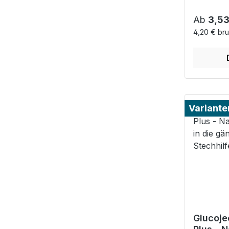
Reguläre
Ab
3,53
4,20 € bru
Variante
Glucoje