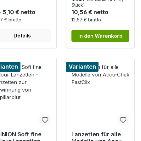
Stück)
gulärer Preis:
Regulärer Preis:
b
5,10 € netto
10,56 € netto
7 € brutto
12,57 € brutto
Details
In den Warenkorb
ianten
Varianten
INION Soft fine
Lanzetten für alle