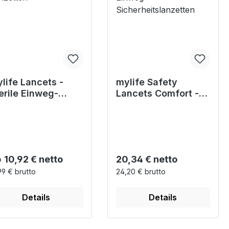
life Lancets -
mylife Safety
erile Einweg-
Lancets Comfort -
nzetten
Sterile Einweg-
Sicherheitslanzetten
gulärer Preis:
Regulärer Preis:
b
10,92 € netto
20,34 € netto
99 € brutto
24,20 € brutto
Details
Details