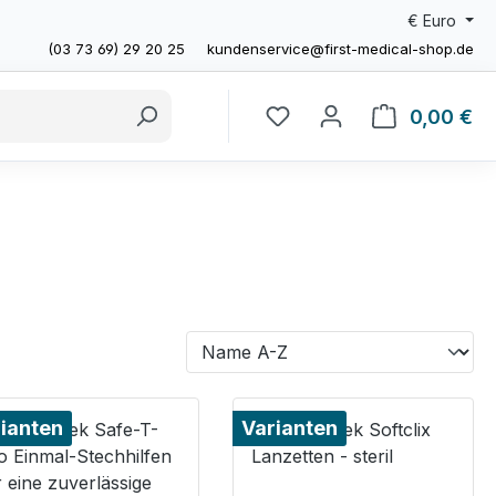
€
Euro
(03 73 69) 29 20 25
kundenservice@first-medical-shop.de
0,00 €
Wa
ianten
Varianten