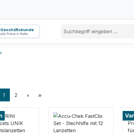
Geschäftskunde
alle Preise in Netto
n
Seite
Seite
1
2
n
Var