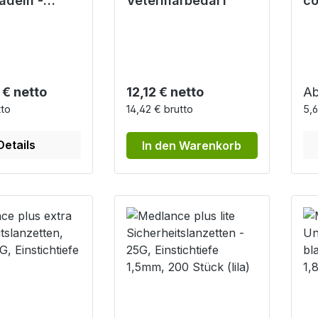
adeln -
Veterinärbedarf
co
in die
La
sten
Ge
lfen
Ka
r Preis:
Regulärer Preis:
Re
 € netto
12,12 € netto
A
tto
14,42 € brutto
5,6
Details
In den Warenkorb