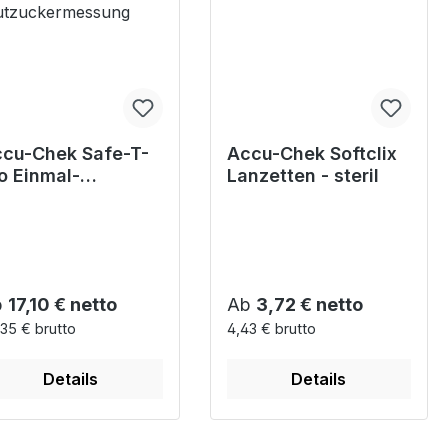
cu-Chek Safe-T-
Accu-Chek Softclix
o Einmal-
Lanzetten - steril
echhilfen für eine
verlässige
utzuckermessung
gulärer Preis:
Regulärer Preis:
b
17,10 € netto
Ab
3,72 € netto
35 € brutto
4,43 € brutto
Details
Details