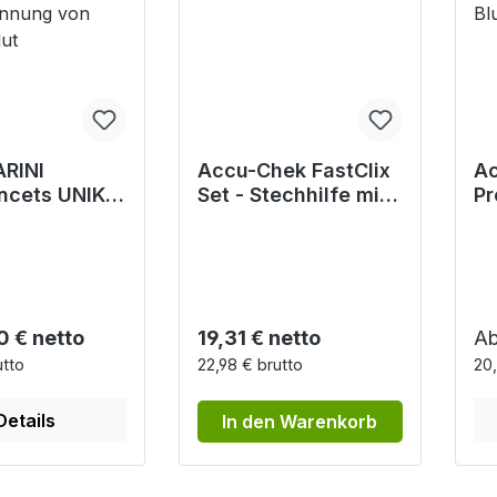
RINI
Accu-Chek FastClix
Ac
ncets UNIK
Set - Stechhilfe mit
Pr
eitslanzetten
12 Lanzetten
St
winnung von
zu
blut
Bl
r Preis:
Regulärer Preis:
Re
0 € netto
19,31 € netto
A
utto
22,98 € brutto
20,
Details
In den Warenkorb