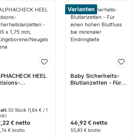
Varianten
LPHACHECK HEEL
Baby Sicherheits-
zisions-
Blutlanzetten - Für
cherheitslanzetten
einen hohen
0,85 x 1,75 mm,
Blutfluss bei
ühgeborene/Neug
minimaler
orene
Eindringtiefe
alt:
50 Stück
(1,84 € / 1
ck)
gulärer Preis:
Regulärer Preis:
,22 € netto
46,92 € netto
,74 € brutto
55,83 € brutto