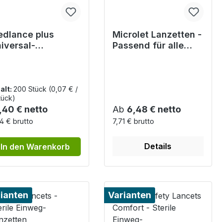
dlance plus
Microlet Lanzetten -
iversal-
Passend für alle
nzetten, blau -
Microlet Stechhilfen
G, Einstichtiefe
,8mm
alt:
200 Stück
(0,07 € /
tück)
gulärer Preis:
Regulärer Preis:
,40 € netto
Ab
6,48 € netto
14 € brutto
7,71 € brutto
Details
In den Warenkorb
ianten
Varianten