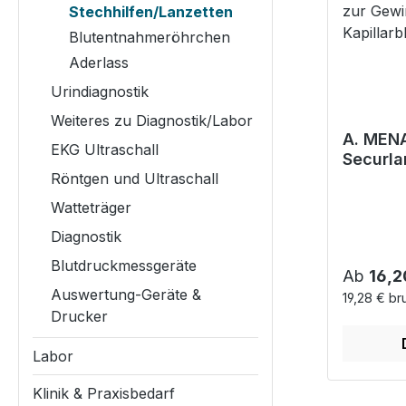
Stechhilfen/Lanzetten
Blutentnahmeröhrchen
Aderlass
Urindiagnostik
Weiteres zu Diagnostik/Labor
A. MENA
EKG Ultraschall
Securla
Röntgen und Ultraschall
Sicherh
zur Ge
Watteträger
Kapillar
Diagnostik
Blutdruckmessgeräte
Reguläre
Ab
16,2
Auswertung-Geräte &
19,28 € br
Drucker
Labor
Klinik & Praxisbedarf