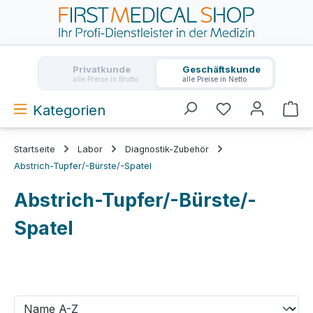
Zum Hauptinhalt springen
Privatkunde
Geschäftskunde
alle Preise in Brutto
alle Preise in Netto
Kategorien
Wa
Startseite
Labor
Diagnostik-Zubehör
Abstrich-Tupfer/-Bürste/-Spatel
Abstrich-Tupfer/-Bürste/-
Spatel