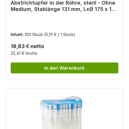
Abstrichtupfer in der Röhre, steril - Ohne
Medium, Stablänge 131 mm, LxØ 175 x 12
mm
Inhalt:
100 Stück
(0,19 € / 1 Stück)
Regulärer Preis:
18,83 € netto
22,41 € brutto
In den Warenkorb