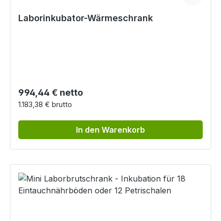
Laborinkubator-Wärmeschrank
Regulärer Preis:
994,44 € netto
1.183,38 € brutto
In den Warenkorb