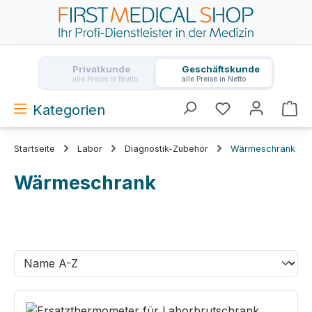
Zum Hauptinhalt springen
Privatkunde
Geschäftskunde
alle Preise in Brutto
alle Preise in Netto
Kategorien
Wa
Startseite
Labor
Diagnostik-Zubehör
Wärmeschrank
Wärmeschrank