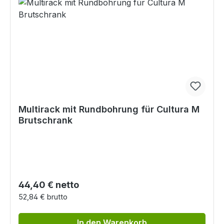
Multirack mit Rundbohrung für Cultura M
Brutschrank
Regulärer Preis:
44,40 € netto
52,84 € brutto
In den Warenkorb