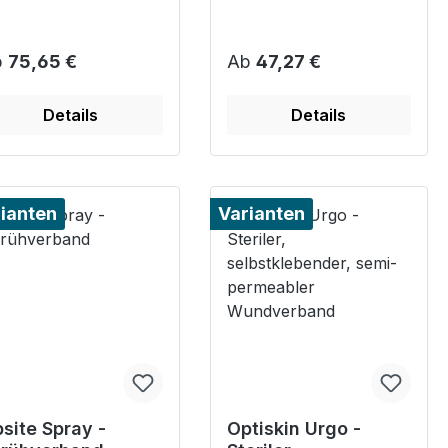
gulärer Preis:
Regulärer Preis:
b
75,65 €
Ab
47,27 €
Details
Details
ianten
Varianten
site Spray -
Optiskin Urgo -