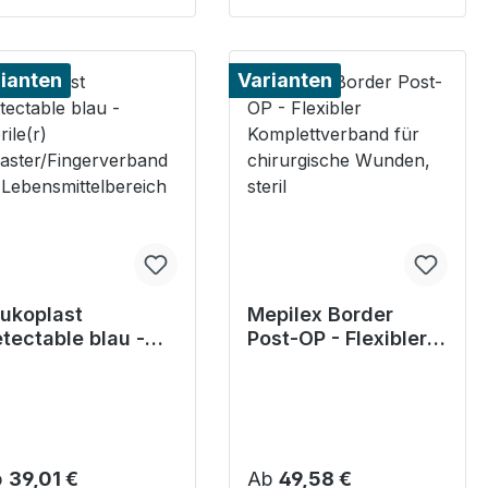
ianten
Varianten
ukoplast
Mepilex Border
tectable blau -
Post-OP - Flexibler
erile(r)
Komplettverband für
laster/Fingerverba
chirurgische
 im
Wunden, steril
bensmittelbereich
gulärer Preis:
Regulärer Preis:
b
39,01 €
Ab
49,58 €