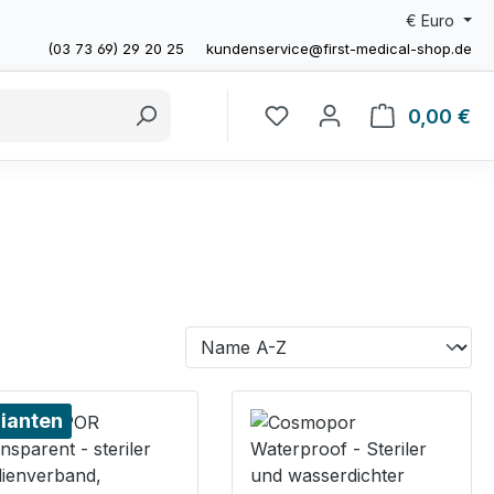
€
Euro
(03 73 69) 29 20 25
kundenservice@first-medical-shop.de
0,00 €
Wa
ianten