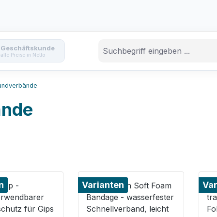
Geschäftskunde
alle Preise in Netto
undverbände
ände
n
Varianten
Var