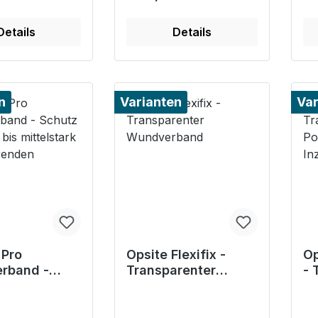
Details
Details
n
Varianten
Var
 Pro
Opsite Flexifix -
Op
erband -
Transparenter
- 
ür leicht bis
Wundverband
Po
ark
In
erenden