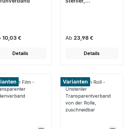
rühverband
Steriler,
selbstklebender,
semi-permeabler
Wundverband
gulärer Preis:
Regulärer Preis:
b
10,03 €
Ab
23,98 €
Details
Details
ianten
Varianten