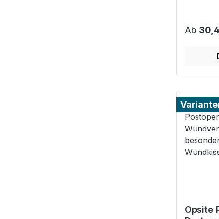
Wunde
Reguläre
Ab
30,4
Variante
Opsite 