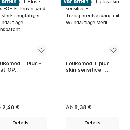
ianten
Varianten
ukomed T Plus -
Leukomed T plus
st-OP
skin sensitive -
lienverband mit
Transparentverband
ark saugfähiger
mit Wundauflage
ndauflage,
steril
ansparent
gulärer Preis:
Regulärer Preis:
b
2,40 €
Ab
8,38 €
Details
Details