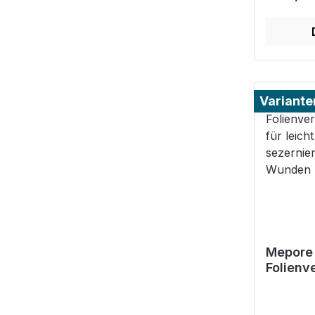
Variante
Mepore
Folienv
Schutz f
mittelst
sezerni