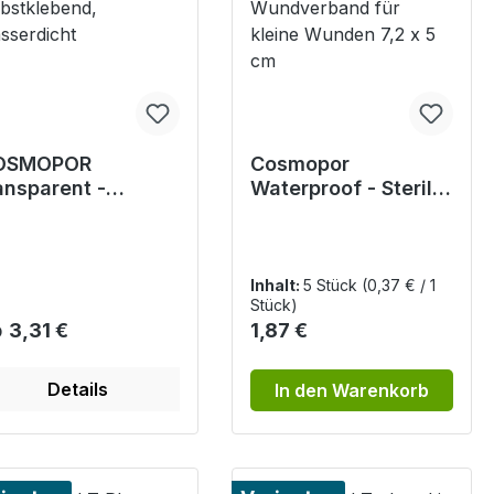
OSMOPOR
Cosmopor
ansparent -
Waterproof - Steriler
eriler
und wasserdichter
lienverband,
Wundverband für
lbstklebend,
kleine Wunden 7,2 x
sserdicht
5 cm
Inhalt:
5 Stück
(0,37 € / 1
Stück)
gulärer Preis:
Regulärer Preis:
b
3,31 €
1,87 €
Details
In den Warenkorb