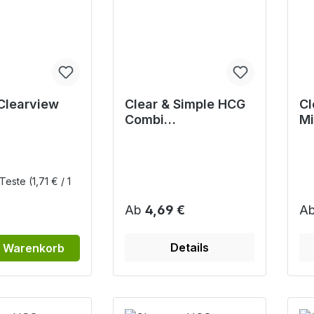
Clearview
Clear & Simple HCG
Cl
Combi
Mi
gerschaftst
Schwangerschaftst
Sc
est
es
 Teste
(1,71 € / 1
r Preis:
Regulärer Preis:
Re
Ab
4,69 €
A
Details
n Warenkorb