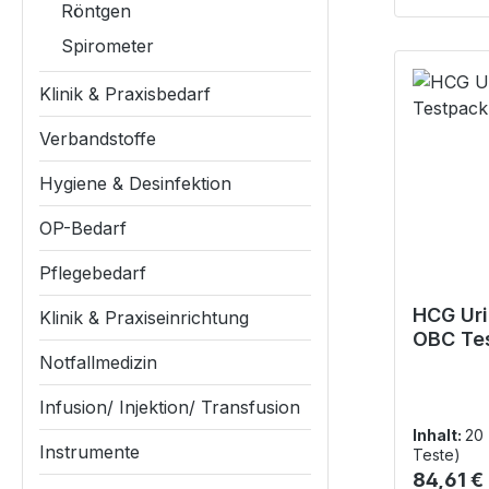
Röntgen
Spirometer
Klinik & Praxisbedarf
Verbandstoffe
Hygiene & Desinfektion
OP-Bedarf
Pflegebedarf
HCG Uri
Klinik & Praxiseinrichtung
OBC Te
Notfallmedizin
Plus
Infusion/ Injektion/ Transfusion
Inhalt:
20
Instrumente
Teste)
Reguläre
84,61 €