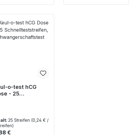
ul-o-test hCG
se - 25
hnellteststreifen,
hwangerschaftst
t
alt:
25 Streifen
(0,24 € /
treifen)
gulärer Preis:
88 €