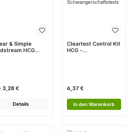
ear & Simple
Cleartest Control Kit
dstream HCG
HCG -
hwangerschaftst
Qualitätskontrolle
t
für
Schwangerschaftst
ests
gulärer Preis:
Regulärer Preis:
b
3,28 €
6,37 €
Details
In den Warenkorb