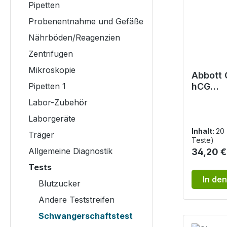
Pipetten
Probenentnahme und Gefäße
Nährböden/Reagenzien
Zentrifugen
Mikroskopie
Abbott 
Pipetten 1
hCG
Schwan
Labor-Zubehör
est
Laborgeräte
Inhalt:
20
Träger
Teste)
Allgemeine Diagnostik
Reguläre
34,20 €
Tests
In de
Blutzucker
Andere Teststreifen
Schwangerschaftstest