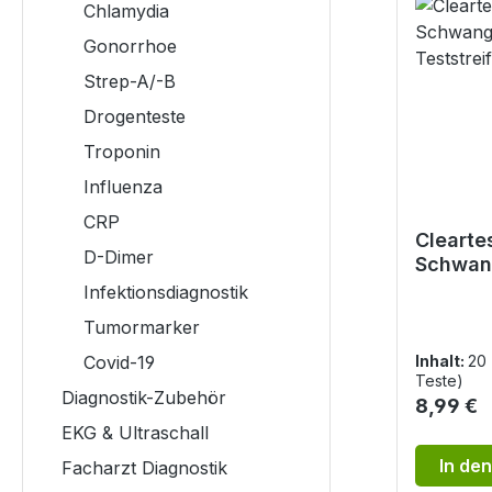
Chlamydia
Gonorrhoe
Strep-A/-B
Drogenteste
Troponin
Influenza
CRP
Clearte
D-Dimer
Schwan
Teststr
Infektionsdiagnostik
Tumormarker
Covid-19
Inhalt:
20
Teste)
Diagnostik-Zubehör
Reguläre
8,99 €
EKG & Ultraschall
In de
Facharzt Diagnostik