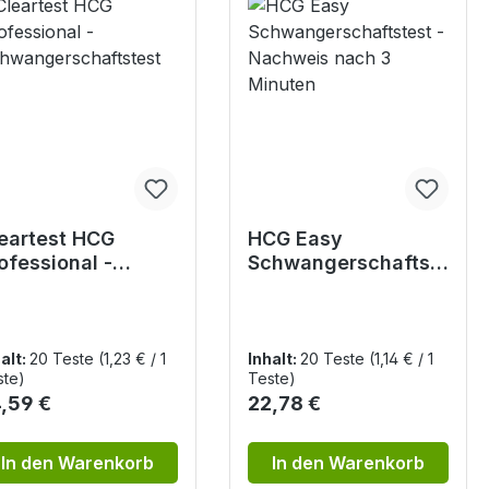
eartest HCG
HCG Easy
ofessional -
Schwangerschaftst
hwangerschaftst
est - Nachweis nach
t
3 Minuten
alt:
20 Teste
(1,23 € / 1
Inhalt:
20 Teste
(1,14 € / 1
ste)
Teste)
gulärer Preis:
Regulärer Preis:
,59 €
22,78 €
In den Warenkorb
In den Warenkorb