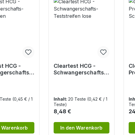
st HCG -
Cleartest HCG -
Cl
gerschafts-
Schwangerschafts-
Pr
eifen
Teststreifen lose
Sc
es
 Teste
(0,45 € / 1
Inhalt:
20 Teste
(0,42 € / 1
Inh
Teste)
Te
r Preis:
Regulärer Preis:
Re
8,48 €
24
n Warenkorb
In den Warenkorb