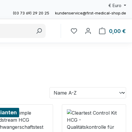
€
Euro
(03 73 69) 29 20 25
kundenservice@first-medical-shop.de
0,00 €
Wa
ianten