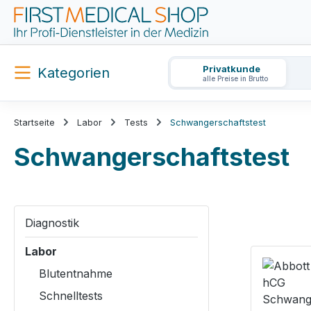
m Hauptinhalt springen
Zur Suche springen
Zur Hauptnavigation springen
Privatkunde
Kategorien
alle Preise in Brutto
Startseite
Labor
Tests
Schwangerschaftstest
Schwangerschaftstest
Diagnostik
Labor
Blutentnahme
Schnelltests