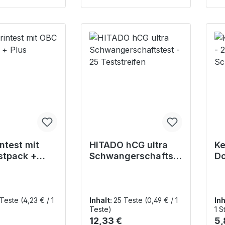
ntest mit
HITADO hCG ultra
Ke
stpack +
Schwangerschaftst
Do
est - 25 Teststreifen
Sc
Sc
es
 Teste
(4,23 € / 1
Inhalt:
25 Teste
(0,49 € / 1
Inh
Teste)
1 S
r Preis:
Regulärer Preis:
Re
12,33 €
5,