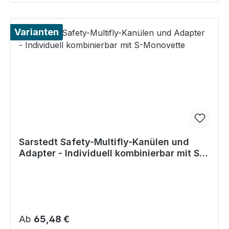
Varianten
Sarstedt Safety-Multifly-Kanülen und
Adapter - Individuell kombinierbar mit S-
Monovette
Regulärer Preis:
Ab
65,48 €