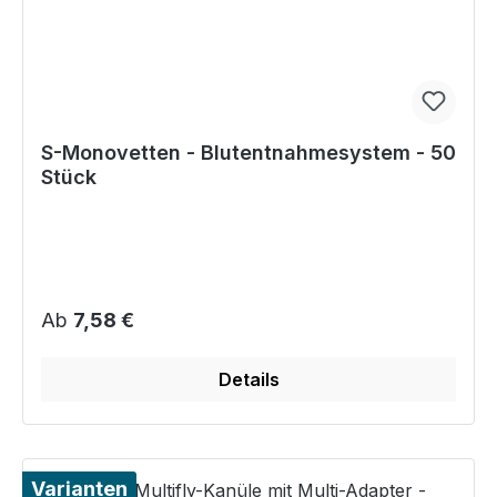
S-Monovetten - Blutentnahmesystem - 50
Stück
Regulärer Preis:
Ab
7,58 €
Details
Varianten