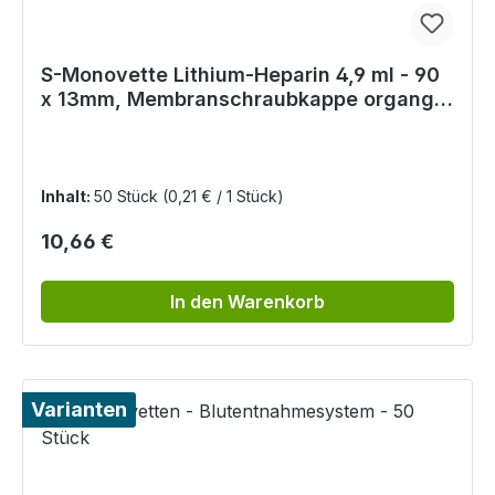
S-Monovette Lithium-Heparin 4,9 ml - 90
x 13mm, Membranschraubkappe organge,
Papieretikett
Inhalt:
50 Stück
(0,21 € / 1 Stück)
Regulärer Preis:
10,66 €
In den Warenkorb
Varianten