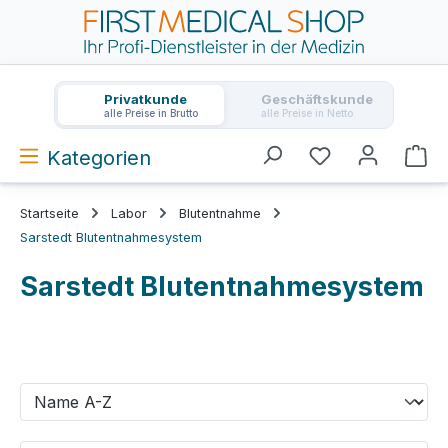
Zum Hauptinhalt springen
Privatkunde
Geschäftskunde
alle Preise in Brutto
alle Preise in Netto
Kategorien
Wa
Startseite
Labor
Blutentnahme
Sarstedt Blutentnahmesystem
Sarstedt Blutentnahmesystem