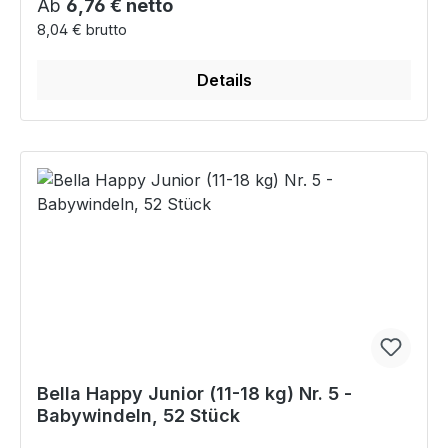
Regulärer Preis:
Ab
6,76 € netto
8,04 € brutto
Details
Bella Happy Junior (11-18 kg) Nr. 5 -
Babywindeln, 52 Stück