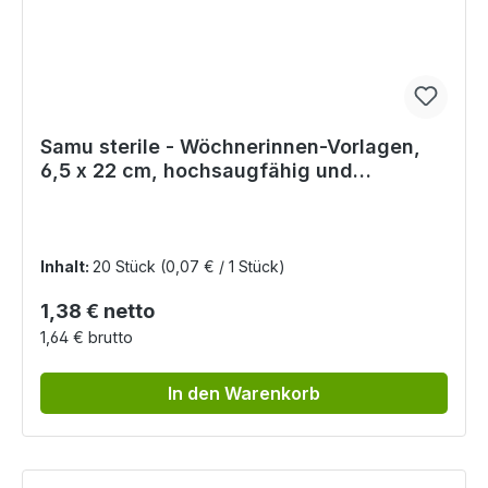
Samu sterile - Wöchnerinnen-Vorlagen,
6,5 x 22 cm, hochsaugfähig und
hautfreundlich
Inhalt:
20 Stück
(0,07 € / 1 Stück)
Regulärer Preis:
1,38 € netto
1,64 € brutto
In den Warenkorb