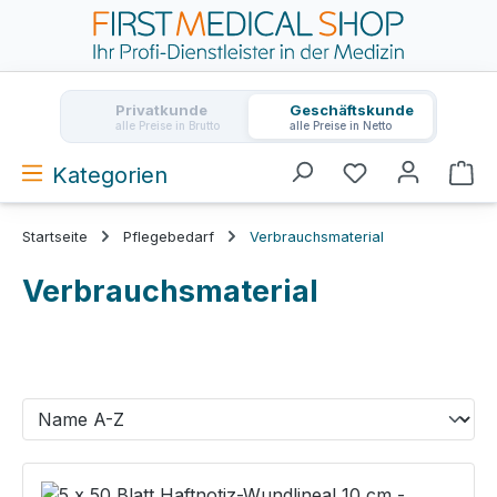
Zum Hauptinhalt springen
Privatkunde
Geschäftskunde
alle Preise in Brutto
alle Preise in Netto
Kategorien
Wa
Startseite
Pflegebedarf
Verbrauchsmaterial
Verbrauchsmaterial