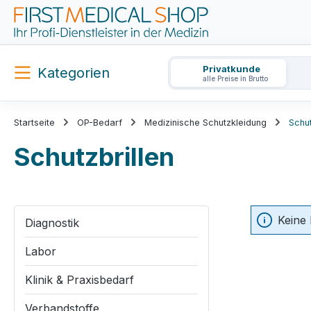
m Hauptinhalt springen
Zur Suche springen
Zur Hauptnavigation springen
Privatkunde
Kategorien
alle Preise in Brutto
Startseite
OP-Bedarf
Medizinische Schutzkleidung
Schut
Schutzbrillen
Keine
Diagnostik
Labor
Klinik & Praxisbedarf
Verbandstoffe