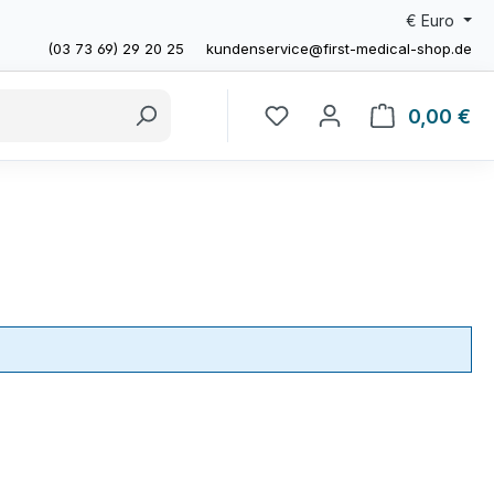
€
Euro
(03 73 69) 29 20 25
kundenservice@first-medical-shop.de
0,00 €
Wa