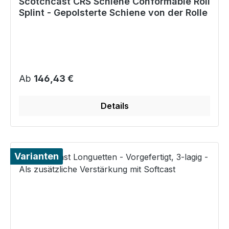
Scotchcast CRS Schiene Conformable Roll
Splint - Gepolsterte Schiene von der Rolle
Regulärer Preis:
Ab
146,43 €
Details
Varianten