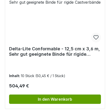
Delta-Lite Conformable - 12,5 cm x 3,6 m,
Sehr gut geeignete Binde für rigide
Castverbände
Inhalt:
10 Stück
(50,45 € / 1 Stück)
Regulärer Preis:
504,49 €
In den Warenkorb