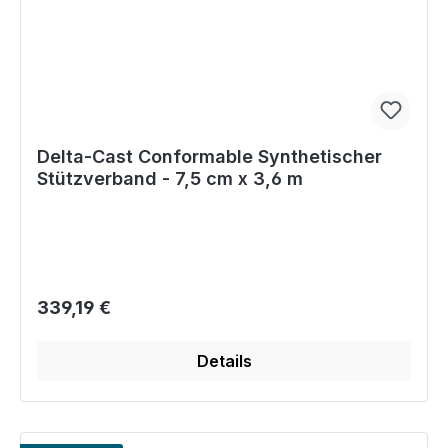
Delta-Cast Conformable Synthetischer
Stützverband - 7,5 cm x 3,6 m
Regulärer Preis:
339,19 €
Details