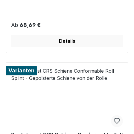
Regulärer Preis:
Ab
68,69 €
Details
Varianten