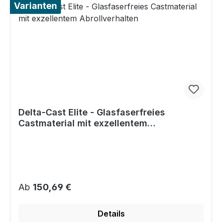
Varianten
Delta-Cast Elite - Glasfaserfreies
Castmaterial mit exzellentem
Abrollverhalten
Regulärer Preis:
Ab
150,69 €
Details