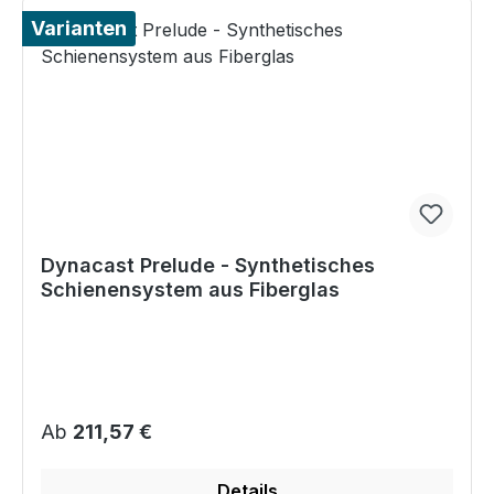
Varianten
Dynacast Prelude - Synthetisches
Schienensystem aus Fiberglas
Regulärer Preis:
Ab
211,57 €
Details