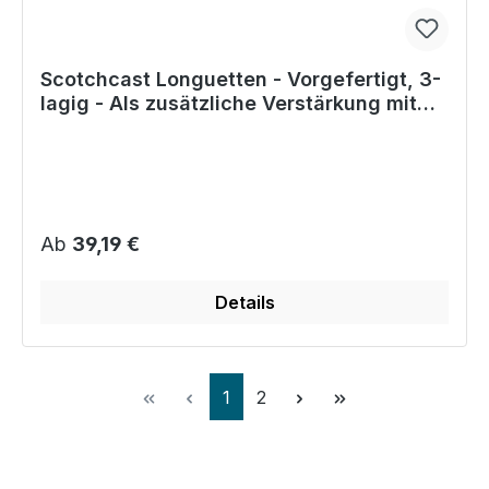
Scotchcast Longuetten - Vorgefertigt, 3-
lagig - Als zusätzliche Verstärkung mit
Softcast
Regulärer Preis:
Ab
39,19 €
Details
Seite
Seite
1
2