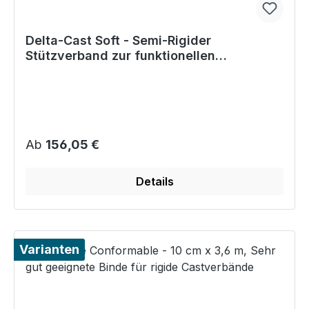
Delta-Cast Soft - Semi-Rigider
Stützverband zur funktionellen
Ruhigstellung
Regulärer Preis:
Ab
156,05 €
Details
Varianten