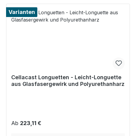
Varianten
Cellacast Longuetten - Leicht-Longuette
aus Glasfasergewirk und Polyurethanharz
Regulärer Preis:
Ab
223,11 €