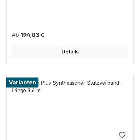
Regulärer Preis:
Ab
194,03 €
Details
Varianten