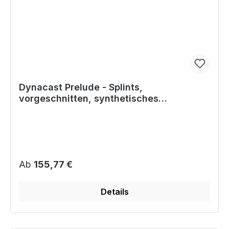
Dynacast Prelude - Splints,
vorgeschnitten, synthetisches
Glasfasermaterial
Regulärer Preis:
Ab
155,77 €
Details