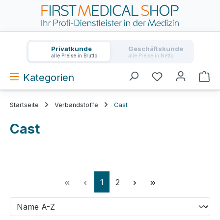
Zum Hauptinhalt springen
Privatkunde
Geschäftskunde
alle Preise in Brutto
alle Preise in Netto
Kategorien
Wa
Startseite
Verbandstoffe
Cast
Cast
Seite
Seite
1
2