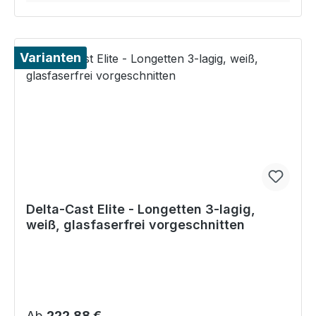
Varianten
Delta-Cast Elite - Longetten 3‑lagig,
weiß, glasfaserfrei vorgeschnitten
Regulärer Preis:
Ab
222,88 €