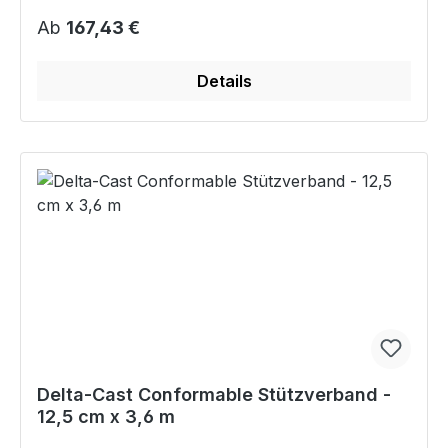
Regulärer Preis:
Ab
167,43 €
Details
Delta-Cast Conformable Stützverband -
12,5 cm x 3,6 m