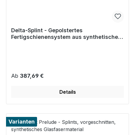
Delta-Splint - Gepolstertes
Fertigschienensystem aus synthetischem
Glasfasergewirk
Regulärer Preis:
Ab
387,69 €
Details
Varianten