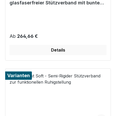
glasfaserfreier Stützverband mit bunten
Motiven
Regulärer Preis:
Ab
264,66 €
Details
Varianten