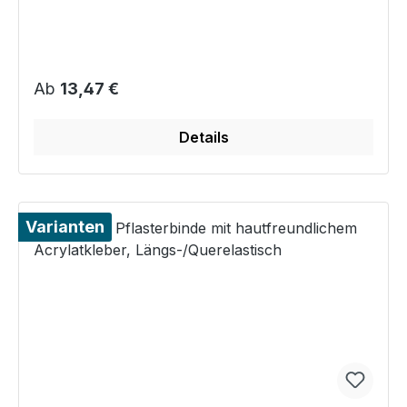
Regulärer Preis:
Ab
13,47 €
Details
Varianten