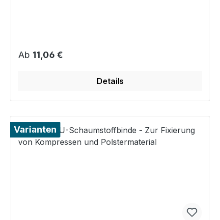
Regulärer Preis:
Ab
11,06 €
Details
Varianten