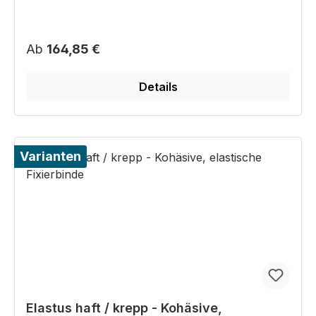
Regulärer Preis:
Ab
164,85 €
Details
Varianten
Elastus haft / krepp - Kohäsive,