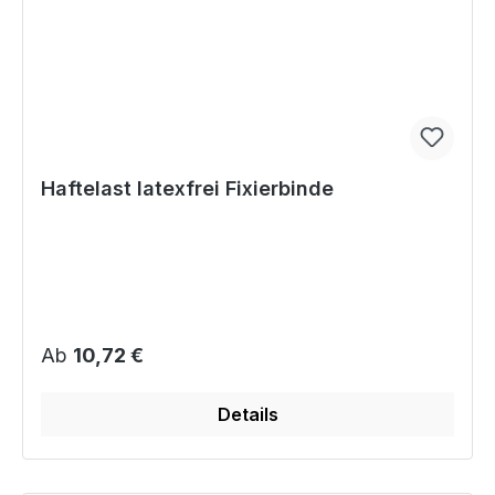
Haftelast latexfrei Fixierbinde
Regulärer Preis:
Ab
10,72 €
Details