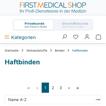
Zum Hauptinhalt springen
Privatkunde
Geschäftskunde
alle Preise in Brutto
alle Preise in Netto
Kategorien
Wa
Startseite
Verbandstoffe
Binden
Haftbinden
Haftbinden
Seite
Seite
Seite
1
2
3