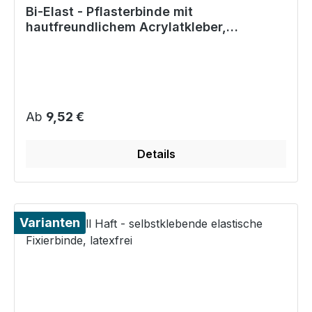
Bi-Elast - Pflasterbinde mit
hautfreundlichem Acrylatkleber,
Längs-/Querelastisch
Regulärer Preis:
Ab
9,52 €
Details
Varianten