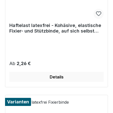
Haftelast latexfrei - Kohäsive, elastische
Fixier- und Stützbinde, auf sich selbst
haftend
Regulärer Preis:
Ab
2,26 €
Details
Varianten