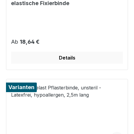
elastische Fixierbinde
Regulärer Preis:
Ab
18,64 €
Details
Varianten