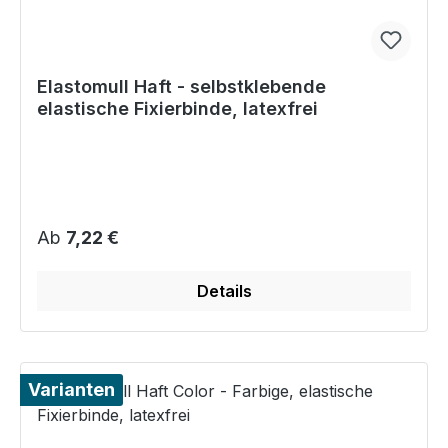
Elastomull Haft - selbstklebende
elastische Fixierbinde, latexfrei
Regulärer Preis:
Ab
7,22 €
Details
Varianten