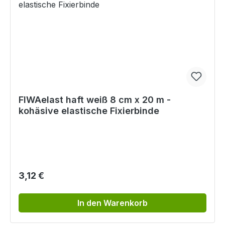
FIWAelast haft weiß 8 cm x 20 m -
kohäsive elastische Fixierbinde
Regulärer Preis:
3,12 €
In den Warenkorb