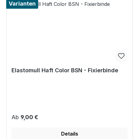
Varianten
Elastomull Haft Color BSN - Fixierbinde
Regulärer Preis:
Ab
9,00 €
Details