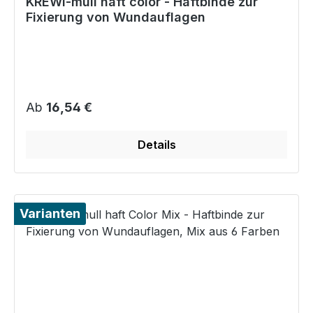
KREWI-mull haft color - Haftbinde zur
Fixierung von Wundauflagen
Regulärer Preis:
Ab
16,54 €
Details
Varianten