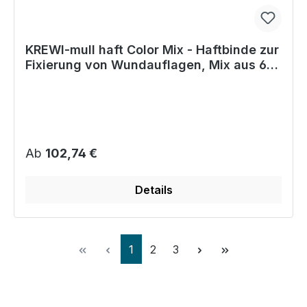
KREWI-mull haft Color Mix - Haftbinde zur
Fixierung von Wundauflagen, Mix aus 6
Farben
Regulärer Preis:
Ab
102,74 €
Details
Seite
Seite
Seite
1
2
3