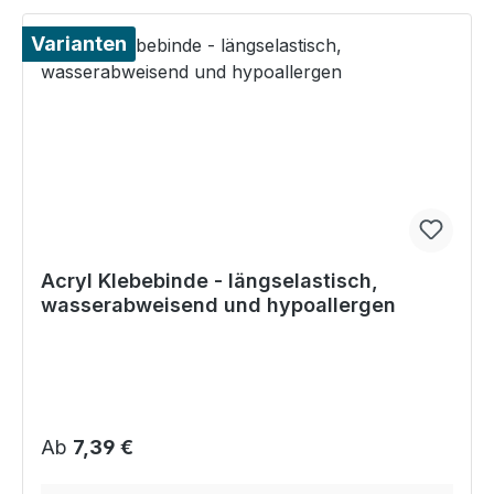
Varianten
Acryl Klebebinde - längselastisch,
wasserabweisend und hypoallergen
Regulärer Preis:
Ab
7,39 €