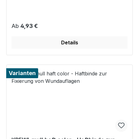
Regulärer Preis:
Ab
4,93 €
Details
Varianten