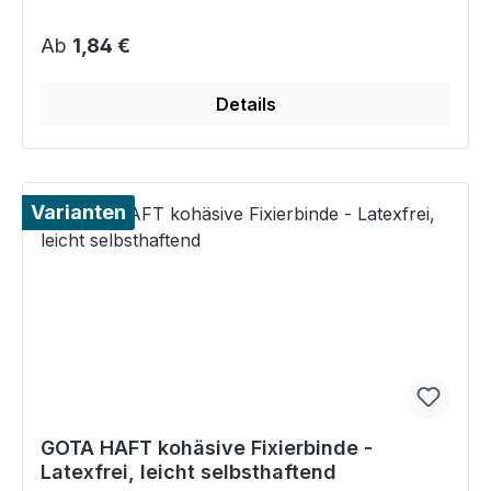
Regulärer Preis:
Ab
1,84 €
Details
Varianten
GOTA HAFT kohäsive Fixierbinde -
Latexfrei, leicht selbsthaftend