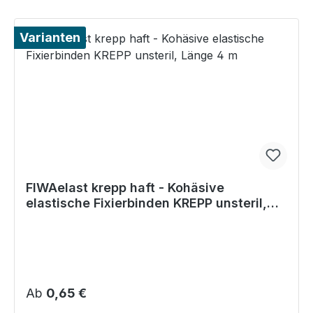
Varianten
FIWAelast krepp haft - Kohäsive
elastische Fixierbinden KREPP unsteril,
Länge 4 m
Regulärer Preis:
Ab
0,65 €