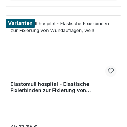
Varianten
Elastomull hospital - Elastische
Fixierbinden zur Fixierung von
Wundauflagen, weiß
Regulärer Preis:
Ab
12,34 €