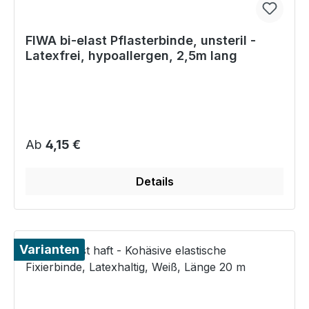
FIWA bi-elast Pflasterbinde, unsteril -
Latexfrei, hypoallergen, 2,5m lang
Regulärer Preis:
Ab
4,15 €
Details
Varianten