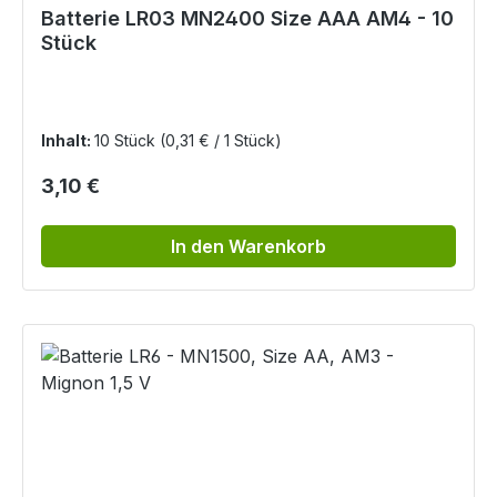
Batterie LR03 MN2400 Size AAA AM4 - 10
Stück
Inhalt:
10 Stück
(0,31 € / 1 Stück)
Regulärer Preis:
3,10 €
In den Warenkorb