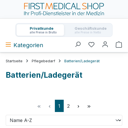
Zum Hauptinhalt springen
Privatkunde
Geschäftskunde
alle Preise in Brutto
alle Preise in Netto
Kategorien
Wa
Startseite
Pflegebedarf
Batterien/Ladegerät
Batterien/Ladegerät
Seite
Seite
1
2