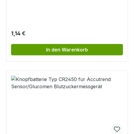
Regulärer Preis:
1,14 €
In den Warenkorb