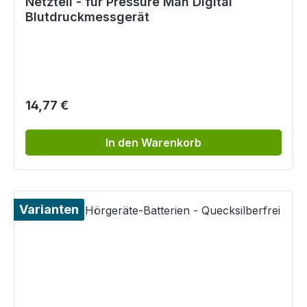
Netzteil - für Pressure Man Digital
Blutdruckmessgerät
Regulärer Preis:
14,77 €
In den Warenkorb
Varianten