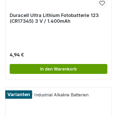
Duracell Ultra Lithium Fotobatterie 123
(CR17345) 3 V / 1.400mAh
Regulärer Preis:
4,94 €
In den Warenkorb
Varianten