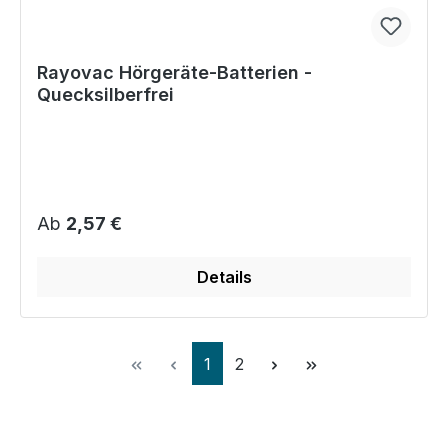
Rayovac Hörgeräte-Batterien -
Quecksilberfrei
Regulärer Preis:
Ab
2,57 €
Details
Seite
Seite
1
2