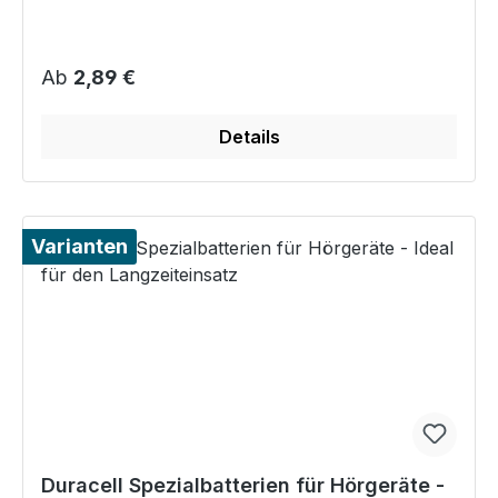
Regulärer Preis:
Ab
2,89 €
Details
Varianten
Duracell Spezialbatterien für Hörgeräte -