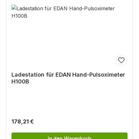
Ladestation für EDAN Hand-Pulsoximeter
H100B
Regulärer Preis:
178,21 €
In den Warenkorb