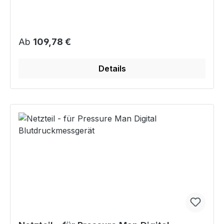
Regulärer Preis:
Ab
109,78 €
Details