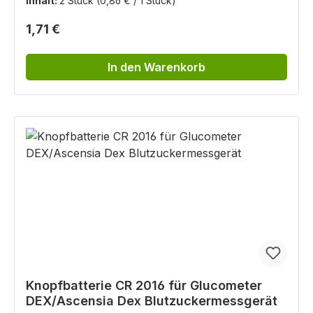
Inhalt:
2 Stück
(0,86 € / 1 Stück)
Regulärer Preis:
1,71 €
In den Warenkorb
Knopfbatterie CR 2016 für Glucometer
DEX/Ascensia Dex Blutzuckermessgerät