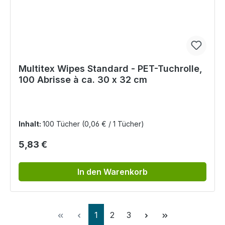
Multitex Wipes Standard - PET-Tuchrolle,
100 Abrisse à ca. 30 x 32 cm
Inhalt:
100 Tücher
(0,06 € / 1 Tücher)
Regulärer Preis:
5,83 €
In den Warenkorb
Seite
Seite
Seite
1
2
3