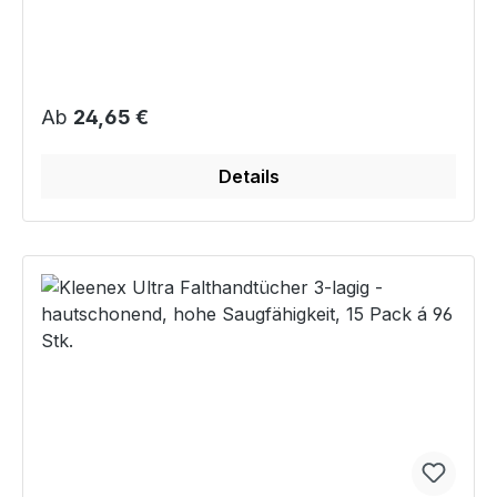
Regulärer Preis:
Ab
24,65 €
Details