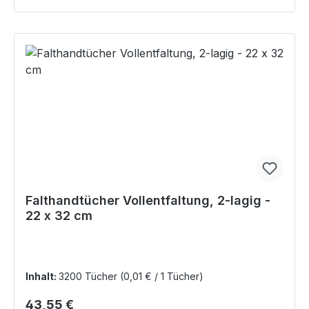
Falthandtücher Vollentfaltung, 2-lagig -
22 x 32 cm
Inhalt:
3200 Tücher
(0,01 € / 1 Tücher)
Regulärer Preis:
43,55 €