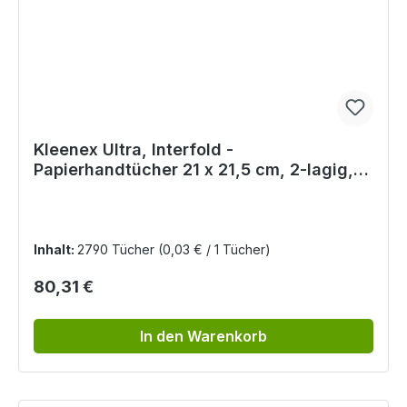
Kleenex Ultra, Interfold -
Papierhandtücher 21 x 21,5 cm, 2-lagig,
weiß
Inhalt:
2790 Tücher
(0,03 € / 1 Tücher)
Regulärer Preis:
80,31 €
In den Warenkorb