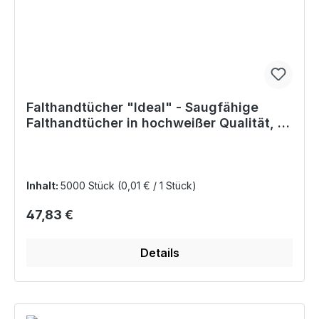
Falthandtücher "Ideal" - Saugfähige
Falthandtücher in hochweißer Qualität, 1-
lagig
Inhalt:
5000 Stück
(0,01 € / 1 Stück)
Regulärer Preis:
47,83 €
Details