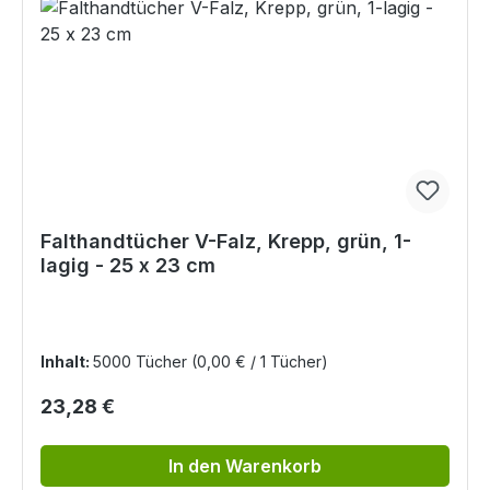
Falthandtücher V-Falz, Krepp, grün, 1-
lagig - 25 x 23 cm
Inhalt:
5000 Tücher
(0,00 € / 1 Tücher)
Regulärer Preis:
23,28 €
In den Warenkorb