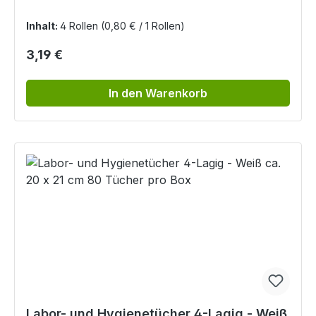
Inhalt:
4 Rollen
(0,80 € / 1 Rollen)
Regulärer Preis:
3,19 €
In den Warenkorb
Labor- und Hygienetücher 4-Lagig - Weiß