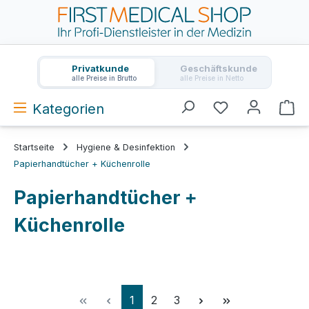
Zum Hauptinhalt springen
Privatkunde
Geschäftskunde
alle Preise in Brutto
alle Preise in Netto
Kategorien
Wa
Startseite
Hygiene & Desinfektion
Papierhandtücher + Küchenrolle
Papierhandtücher +
Küchenrolle
Seite
Seite
Seite
1
2
3