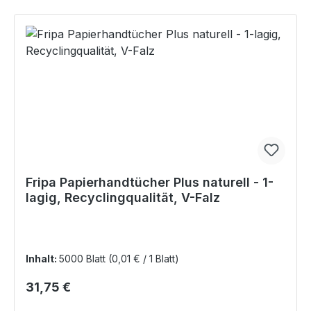
Fripa Papierhandtücher Plus naturell - 1-
lagig, Recyclingqualität, V-Falz
Inhalt:
5000 Blatt
(0,01 € / 1 Blatt)
Regulärer Preis:
31,75 €