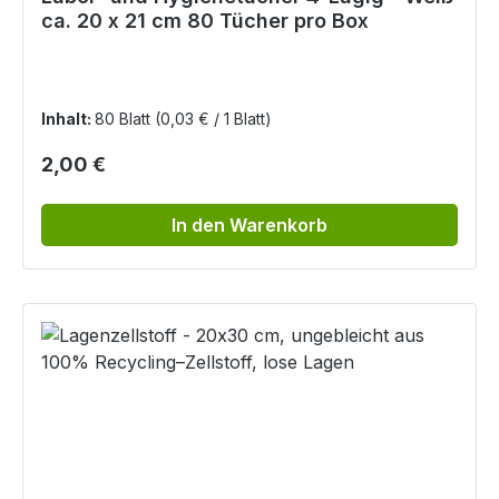
ca. 20 x 21 cm 80 Tücher pro Box
Inhalt:
80 Blatt
(0,03 € / 1 Blatt)
Regulärer Preis:
2,00 €
In den Warenkorb