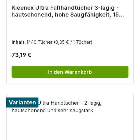
Kleenex Ultra Falthandtücher 3-lagig -
hautschonend, hohe Saugfähigkeit, 15
Pack á 96 Stk.
Inhalt:
1440 Tücher
(0,05 € / 1 Tücher)
Regulärer Preis:
73,19 €
In den Warenkorb
Varianten