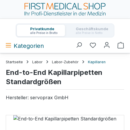
Zum Hauptinhalt springen
Privatkunde
Geschäftskunde
alle Preise in Brutto
alle Preise in Netto
Kategorien
Wa
Startseite
Labor
Labor-Zubehör
Kapillaren
End-to-End Kapillarpipetten
Standardgrößen
Hersteller:
servoprax GmbH
Bildergalerie überspringen