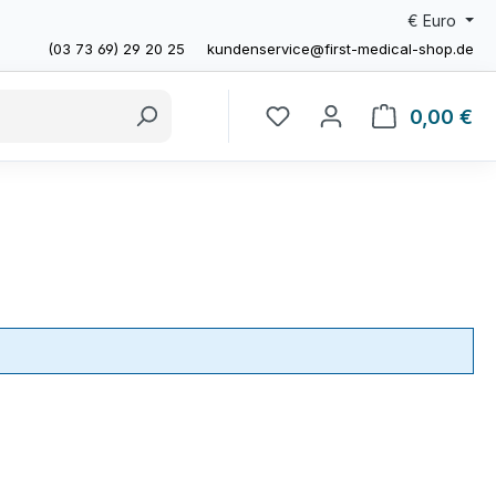
€
Euro
(03 73 69) 29 20 25
kundenservice@first-medical-shop.de
0,00 €
Wa