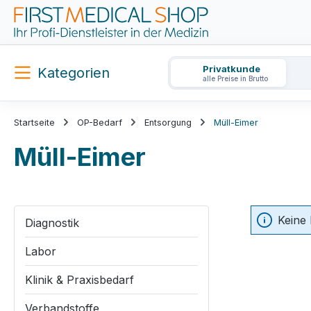
m Hauptinhalt springen
Zur Suche springen
Zur Hauptnavigation springen
Privatkunde
Kategorien
alle Preise in Brutto
Startseite
OP-Bedarf
Entsorgung
Müll-Eimer
Müll-Eimer
Keine
Diagnostik
Labor
Klinik & Praxisbedarf
Verbandstoffe