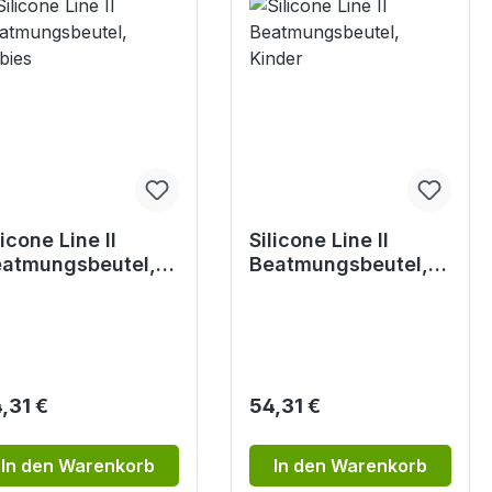
licone Line II
Silicone Line II
atmungsbeutel,
Beatmungsbeutel,
bies
Kinder
gulärer Preis:
Regulärer Preis:
,31 €
54,31 €
In den Warenkorb
In den Warenkorb