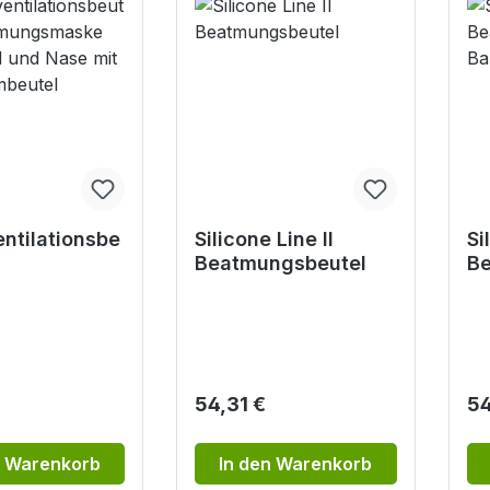
ntilationsbe
Silicone Line II
Si
Beatmungsbeutel
Be
ngsmaske
Ba
d und Nase
katembeutel
r Preis:
Regulärer Preis:
Re
54,31 €
54
n Warenkorb
In den Warenkorb