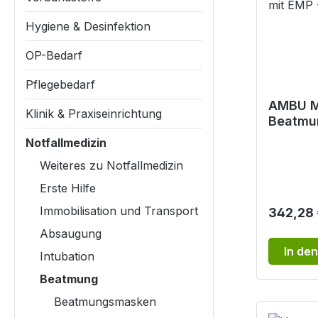
Hygiene & Desinfektion
OP-Bedarf
Pflegebedarf
AMBU Ma
Klinik & Praxiseinrichtung
Beatmu
für Erw
Notfallmedizin
Kinder 
Weiteres zu Notfallmedizin
5
Erste Hilfe
Immobilisation und Transport
Reguläre
342,28 
Absaugung
In de
Intubation
Beatmung
Beatmungsmasken