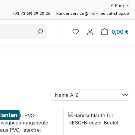
€
Euro
(03 73 69) 29 20 25
kundenservice@first-medical-shop.de
0,00 €
Wa
ianten