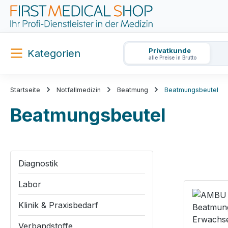
m Hauptinhalt springen
Zur Suche springen
Zur Hauptnavigation springen
Privatkunde
Kategorien
alle Preise in Brutto
Startseite
Notfallmedizin
Beatmung
Beatmungsbeutel
Beatmungsbeutel
Diagnostik
Labor
Klinik & Praxisbedarf
Verbandstoffe