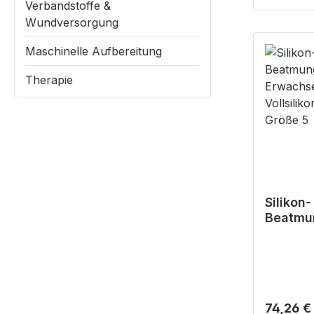
Verbandstoffe &
Wundversorgung
Maschinelle Aufbereitung
Therapie
Silikon-
Beatmu
Set, Er
inkl. Vol
Maske 
Reguläre
74,26 €