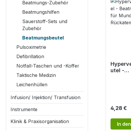
Beatmungs-Zubehör
Beatmungshilfen
Sauerstoff-Sets und
Zubehör
Beatmungsbeutel
Pulsoximetrie
Defibrillation
Hyperve
Notfall-Taschen und -Koffer
utel -
Taktische Medizin
Beatmu
für Mun
Leichenhüllen
mit Rüc
Infusion/ Injektion/ Transfusion
Reguläre
4,28 €
Instrumente
Klinik & Praxisorganisation
In de