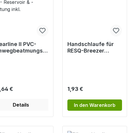
earline II PVC-
Handschlaufe für
inwegbeatmungsb
RESQ-Breezer
tel - aus PVC,
Beutel
texfrei O2-
servoir & -Leitung
kl.
gulärer Preis:
Regulärer Preis:
,64 €
1,93 €
Details
In den Warenkorb