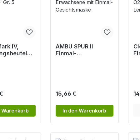
rk IV,
AMBU SPUR II
Cl
ngsbeutel
Einmal-
E
achsene und
Beatmungsbeutel
eu
mit EMP - Gr.
für Erwachsene mit
la
Einmal-
Re
Gesichtsmaske
in
r Preis:
Regulärer Preis:
Re
€
15,66 €
14
n Warenkorb
In den Warenkorb