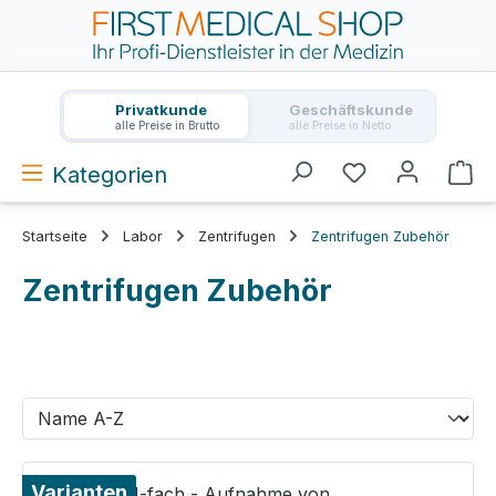
Zum Hauptinhalt springen
Privatkunde
Geschäftskunde
alle Preise in Brutto
alle Preise in Netto
Kategorien
Wa
Startseite
Labor
Zentrifugen
Zentrifugen Zubehör
Zentrifugen Zubehör
Varianten