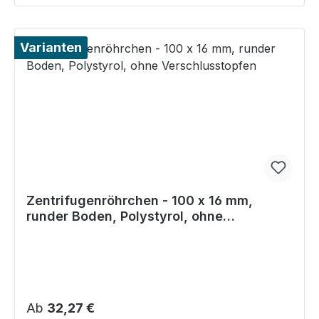
Varianten
Zentrifugenröhrchen - 100 x 16 mm,
runder Boden, Polystyrol, ohne
Verschlusstopfen
Regulärer Preis:
Ab
32,27 €