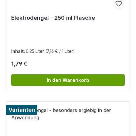
Elektrodengel - 250 ml Flasche
Inhalt:
0.25 Liter
(7,16 € / 1 Liter)
Regulärer Preis:
1,79 €
In den Warenkorb
Varianten