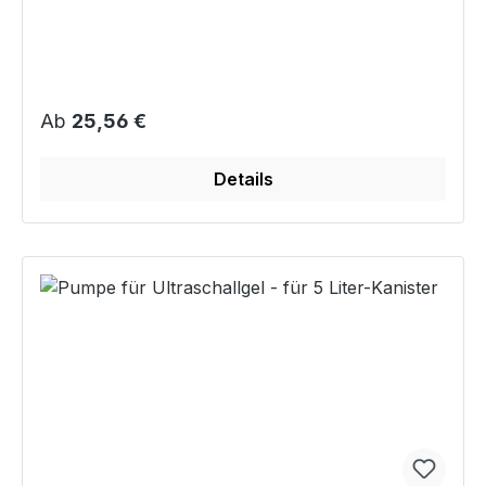
gleichzeitige Körperpflege
Regulärer Preis:
Ab
25,56 €
Details