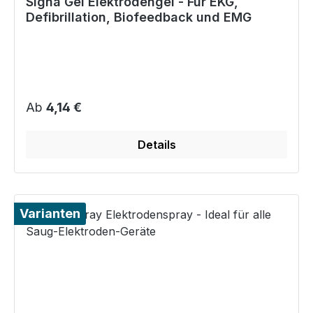
Signa Gel Elektrodengel - Für EKG,
Defibrillation, Biofeedback und EMG
Regulärer Preis:
Ab
4,14 €
Details
Varianten