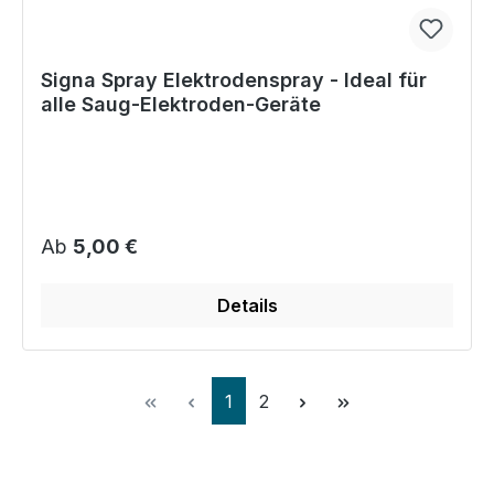
Signa Spray Elektrodenspray - Ideal für
alle Saug-Elektroden-Geräte
Regulärer Preis:
Ab
5,00 €
Details
Seite
Seite
1
2