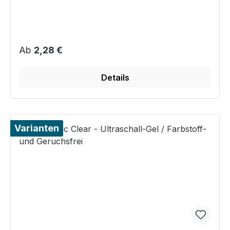
Regulärer Preis:
Ab
2,28 €
Details
Varianten