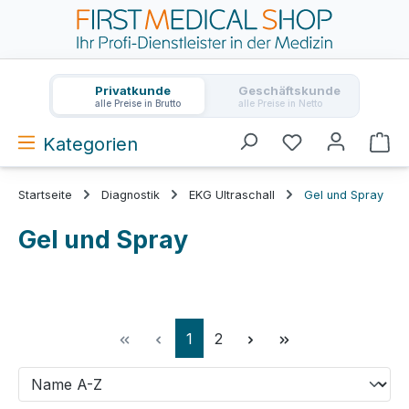
Zum Hauptinhalt springen
Privatkunde
Geschäftskunde
alle Preise in Brutto
alle Preise in Netto
Kategorien
Wa
Startseite
Diagnostik
EKG Ultraschall
Gel und Spray
Gel und Spray
Seite
Seite
1
2