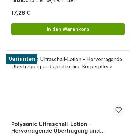
Inhalt:
0.25 Liter
(69,12 € / 1 Liter)
Regulärer Preis:
17,28 €
In den Warenkorb
Varianten
Polysonic Ultraschall-Lotion -
Hervorragende Übertragung und