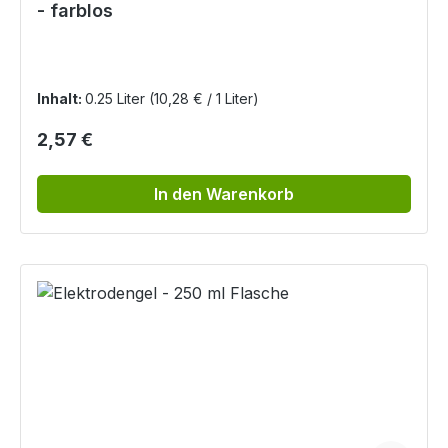
- farblos
Inhalt:
0.25 Liter
(10,28 € / 1 Liter)
Regulärer Preis:
2,57 €
In den Warenkorb