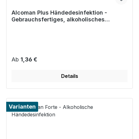
Alcoman Plus Händedesinfektion -
Gebrauchsfertiges, alkoholisches
Händedesinfektionsmittel
Regulärer Preis:
Ab
1,36 €
Details
Varianten