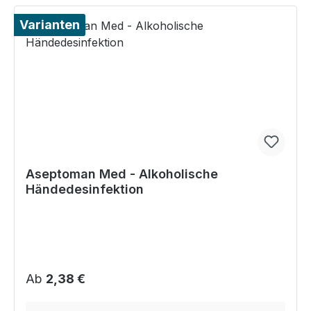
Varianten
Aseptoman Med - Alkoholische
Händedesinfektion
Regulärer Preis:
Ab
2,38 €