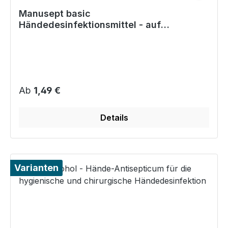
Manusept basic
Händedesinfektionsmittel - auf
Alkoholbasis, farbstoff-/parfumfrei
Regulärer Preis:
Ab
1,49 €
Details
Varianten