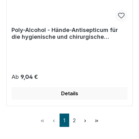
Poly-Alcohol - Hände-Antisepticum für
die hygienische und chirurgische
Händedesinfektion
Regulärer Preis:
Ab
9,04 €
Details
Seite
Seite
1
2