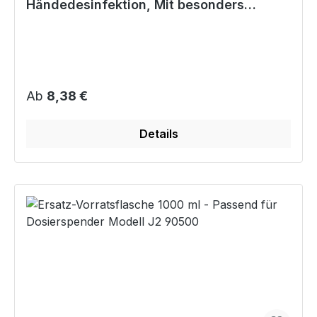
Händedesinfektion, Mit besonders
hautfreundlicher Pflegeformel
Regulärer Preis:
Ab
8,38 €
Details