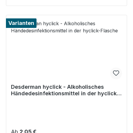
Varianten
Desderman hyclick - Alkoholisches
Händedesinfektionsmittel in der hyclick-
Flasche
Regulärer Preis:
Ab
2,05 €