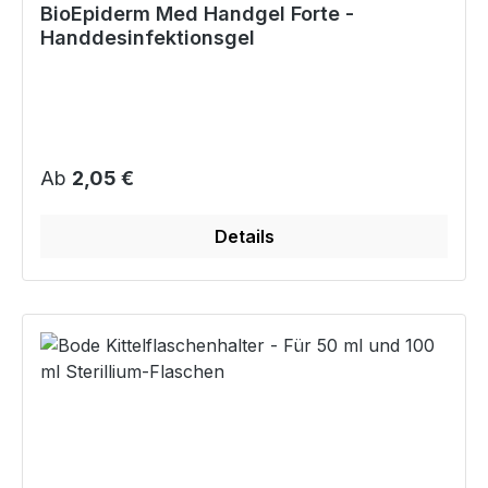
BioEpiderm Med Handgel Forte -
Handdesinfektionsgel
Regulärer Preis:
Ab
2,05 €
Details