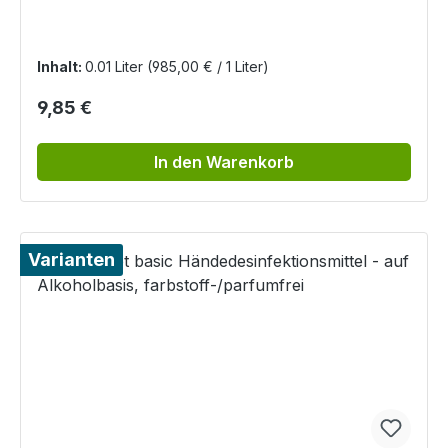
Inhalt:
0.01 Liter
(985,00 € / 1 Liter)
Regulärer Preis:
9,85 €
In den Warenkorb
Varianten