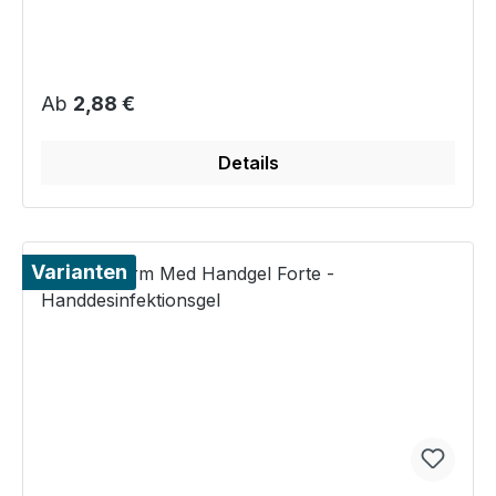
Regulärer Preis:
Ab
2,88 €
Details
Varianten