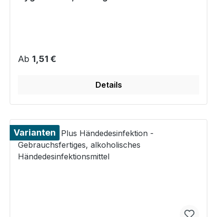
Händedesinfektion
Regulärer Preis:
Ab
1,51 €
Details
Varianten