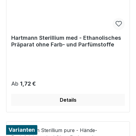
Hartmann Sterillium med - Ethanolisches
Präparat ohne Farb- und Parfümstoffe
Regulärer Preis:
Ab
1,72 €
Details
Varianten