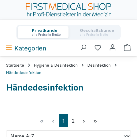
Zum Hauptinhalt springen
Privatkunde
Geschäftskunde
alle Preise in Brutto
alle Preise in Netto
Kategorien
Wa
Startseite
Hygiene & Desinfektion
Desinfektion
Händedesinfektion
Händedesinfektion
Seite
Seite
1
2