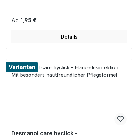
Regulärer Preis:
Ab
1,95 €
Details
Varianten
Desmanol care hyclick -