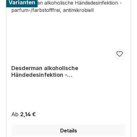
Varianten
Desderman alkoholische
Händedesinfektion -
parfum-/farbstofffrei, antimikrobiell
Regulärer Preis:
Ab
2,14 €
Details