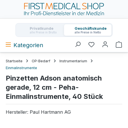
Zum Hauptinhalt springen
Privatkunde
Geschäftskunde
alle Preise in Brutto
alle Preise in Netto
Kategorien
Wa
Startseite
OP-Bedarf
Instrumentarium
Einmalinstrumente
Pinzetten Adson anatomisch
gerade, 12 cm - Peha-
Einmalinstrumente, 40 Stück
Hersteller:
Paul Hartmann AG