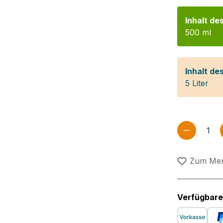
Inhalt des
500 ml
Inhalt des
5 Liter
Produkt
Zum Mer
Verfügbare