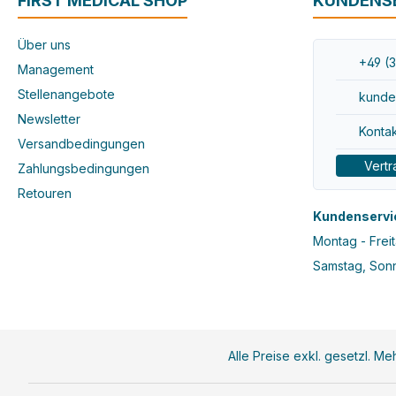
FIRST MEDICAL SHOP
KUNDENS
Über uns
+49 (3
Management
Stellenangebote
kunde
Newsletter
Kontak
Versandbedingungen
Vertr
Zahlungsbedingungen
Retouren
Kundenservi
Montag - Freit
Samstag, Sonn
Alle Preise exkl. gesetzl. M