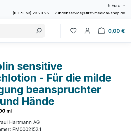
€
Euro
(03 73 69) 29 20 25
kundenservice@first-medical-shop.de
0,00 €
Wa
lin sensitive
lotion - Für die milde
igung beanspruchter
 und Hände
00 ml
Paul Hartmann AG
mmer:
FM0002152.1