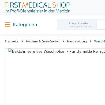
m Hauptinhalt springen
Zur Suche springen
Zur Hauptnavigation springen
Privatkunde
Kategorien
alle Preise in Brutto
Startseite
Hygiene & Desinfektion
Hautreinigung
Waschl
Bildergalerie überspringen