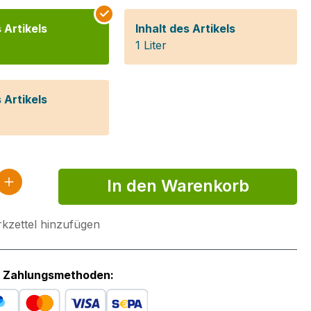
 Artikels
Inhalt des Artikels
1 Liter
 Artikels
 Anzahl: Gib den gewünschten Wert ein 
In den Warenkorb
kzettel hinzufügen
 Zahlungsmethoden: