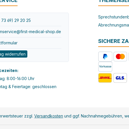
ERVICE
THEMENSE
Sprechstundenb
 73 69) 29 20 25
Abrechnungsma
nservice@first-medical-shop.de
SICHERE Z
tformular
ag widerrufen
cezeiten:
ag: 8:00-16:00 Uhr
tag & Feiertage: geschlossen
ehrwertsteuer zzgl.
Versandkosten
und ggf. Nachnahmegebühren, we