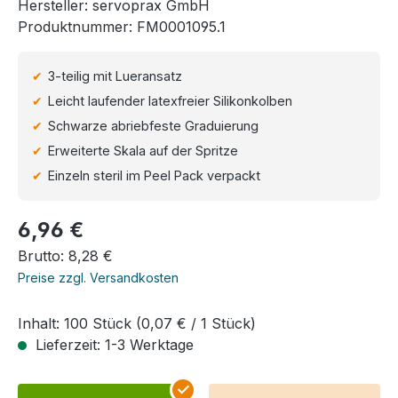
Hersteller:
servoprax GmbH
Produktnummer:
FM0001095.1
3-teilig mit Lueransatz
Leicht laufender latexfreier Silikonkolben
Schwarze abriebfeste Graduierung
Erweiterte Skala auf der Spritze
Einzeln steril im Peel Pack verpackt
Regulärer Preis:
6,96 €
Brutto: 8,28 €
Preise zzgl. Versandkosten
Inhalt:
100 Stück
(0,07 € / 1 Stück)
Lieferzeit: 1-3 Werktage