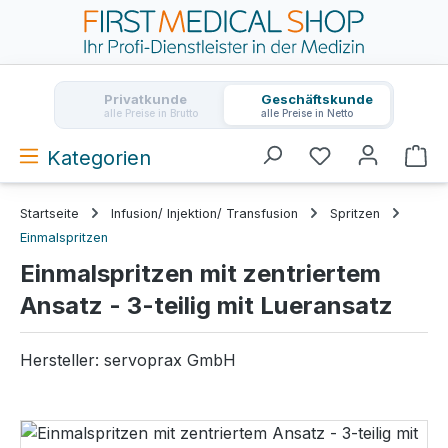
Zum Hauptinhalt springen
Privatkunde
Geschäftskunde
alle Preise in Brutto
alle Preise in Netto
Kategorien
Wa
Startseite
Infusion/ Injektion/ Transfusion
Spritzen
Einmalspritzen
Einmalspritzen mit zentriertem
Ansatz - 3-teilig mit Lueransatz
Hersteller:
servoprax GmbH
Bildergalerie überspringen