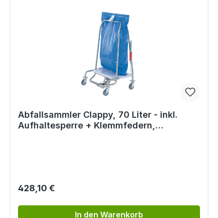
Abfallsammler Clappy, 70 Liter - inkl.
Aufhaltesperre + Klemmfedern,
Tretmechanismus, etc.
Regulärer Preis:
428,10 €
In den Warenkorb