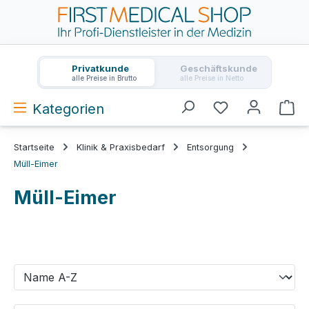
Zum Hauptinhalt springen
Privatkunde
Geschäftskunde
alle Preise in Brutto
alle Preise in Netto
Kategorien
Wa
Startseite
Klinik & Praxisbedarf
Entsorgung
Müll-Eimer
Müll-Eimer