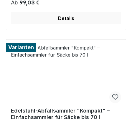
Regulärer Preis:
Ab
99,03 €
Details
Varianten
Edelstahl-Abfallsammler "Kompakt" –
Einfachsammler für Säcke bis 70 l