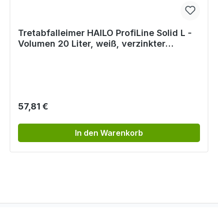
Tretabfalleimer HAILO ProfiLine Solid L -
Volumen 20 Liter, weiß, verzinkter
Inneneimer
Regulärer Preis:
57,81 €
In den Warenkorb