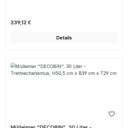
Regulärer Preis:
239,12 €
Details
Mülleimer "DECOBIN", 30 Liter -