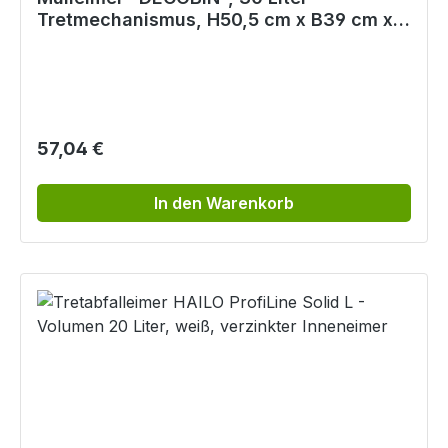
Tretmechanismus, H50,5 cm x B39 cm x
T29 cm
Regulärer Preis:
57,04 €
In den Warenkorb