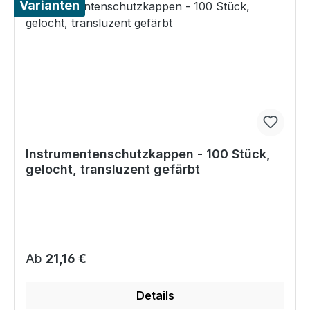
Varianten
Instrumentenschutzkappen - 100 Stück,
gelocht, transluzent gefärbt
Regulärer Preis:
Ab
21,16 €
Details