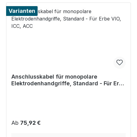
Varianten
Anschlusskabel für monopolare
Elektrodenhandgriffe, Standard - Für Erbe
VIO, ICC, ACC
Regulärer Preis:
Ab
75,92 €