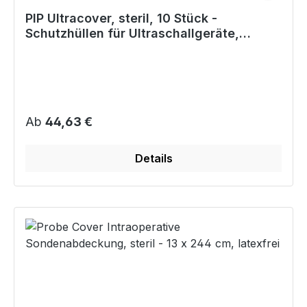
PIP Ultracover, steril, 10 Stück -
Schutzhüllen für Ultraschallgeräte,
gerollt, latexfrei
Regulärer Preis:
Ab
44,63 €
Details