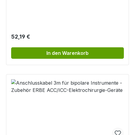
Endoskope
Regulärer Preis:
52,19 €
In den Warenkorb