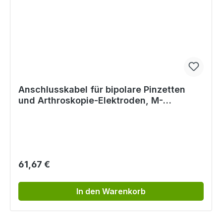
Anschlusskabel für bipolare Pinzetten
und Arthroskopie-Elektroden, M-
Anschluss, 4,0 m
Regulärer Preis:
61,67 €
In den Warenkorb