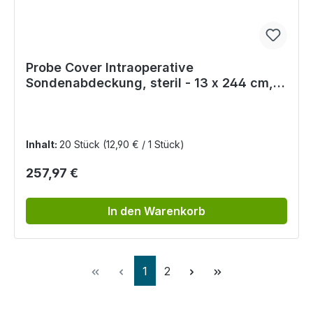
Probe Cover Intraoperative
Sondenabdeckung, steril - 13 x 244 cm,
latexfrei
Inhalt:
20 Stück
(12,90 € / 1 Stück)
Regulärer Preis:
257,97 €
In den Warenkorb
Seite
Seite
1
2