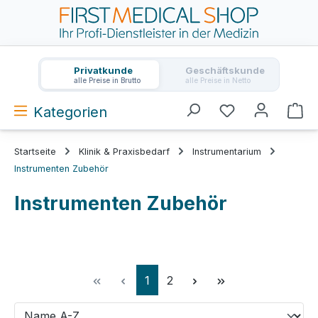
Zum Hauptinhalt springen
Privatkunde
Geschäftskunde
alle Preise in Brutto
alle Preise in Netto
Kategorien
Wa
Startseite
Klinik & Praxisbedarf
Instrumentarium
Instrumenten Zubehör
Instrumenten Zubehör
Seite
Seite
1
2