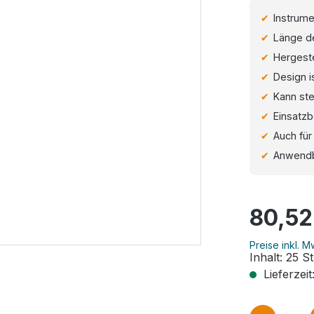
Instrume
Länge de
Hergeste
Design i
Kann ste
Einsatz
Auch fü
Anwendb
Regulärer Pr
80,52
Preise inkl. 
Inhalt:
25 S
Lieferzeit