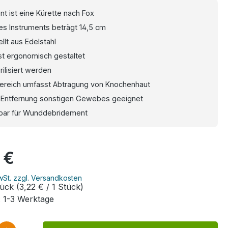
nt ist eine Kürette nach Fox
s Instruments beträgt 14,5 cm
llt aus Edelstahl
st ergonomisch gestaltet
rilisiert werden
bereich umfasst Abtragung von Knochenhaut
r Entfernung sonstigen Gewebes geeignet
ar für Wunddebridement
eis:
 €
MwSt. zzgl. Versandkosten
tück
(3,22 € / 1 Stück)
: 1-3 Werktage