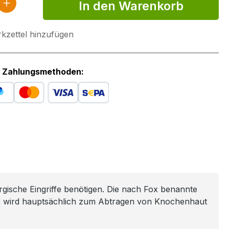
 Anzahl: Gib den gewünschten Wert ein 
In den Warenkorb
kzettel hinzufügen
 Zahlungsmethoden:
urgische Eingriffe benötigen. Die nach Fox benannte
 Sie wird hauptsächlich zum Abtragen von Knochenhaut