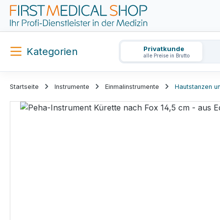
m Hauptinhalt springen
Zur Suche springen
Zur Hauptnavigation springen
Privatkunde
Kategorien
alle Preise in Brutto
Startseite
Instrumente
Einmalinstrumente
Hautstanzen un
Bildergalerie überspringen