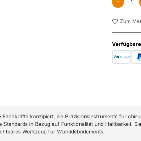
Produkt
Zum Mer
Verfügbare
he Fachkräfte konzipiert, die Präzisionsinstrumente für chir
he Standards in Bezug auf Funktionalität und Haltbarkeit.
zichtbares Werkzeug für Wunddebridements.