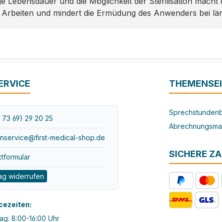
nge Lebensdauer und die Möglichkeit der Sterilisation mach
s Arbeiten und mindert die Ermüdung des Anwenders bei lä
ERVICE
THEMENSE
Sprechstundenb
 73 69) 29 20 25
Abrechnungsma
nservice@first-medical-shop.de
SICHERE Z
tformular
ag widerrufen
cezeiten:
ag: 8:00-16:00 Uhr