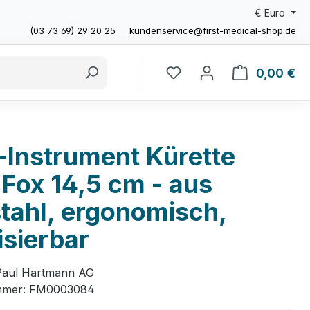
€
Euro
(03 73 69) 29 20 25
kundenservice@first-medical-shop.de
0,00 €
Wa
-Instrument Kürette
Fox 14,5 cm - aus
tahl, ergonomisch,
lisierbar
Paul Hartmann AG
mmer:
FM0003084