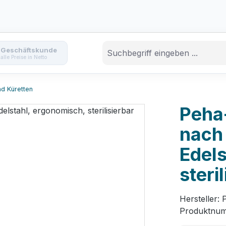
Geschäftskunde
alle Preise in Netto
d Küretten
Peha
nach 
Edels
steri
Hersteller:
Produktnu