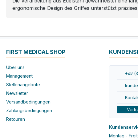
Die Verarbeitung aus Edelstahl gewährleistet eine la
ergonomische Design des Griffes unterstützt präzise
FIRST MEDICAL SHOP
KUNDENS
Über uns
+49 (3
Management
Stellenangebote
kunde
Newsletter
Kontak
Versandbedingungen
Vertr
Zahlungsbedingungen
Retouren
Kundenservi
Montag - Freit