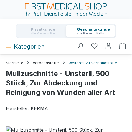
Zum Hauptinhalt springen
Privatkunde
Geschäftskunde
alle Preise in Brutto
alle Preise in Netto
Kategorien
Wa
Startseite
Verbandstoffe
Weiteres zu Verbandstoffe
Mullzuschnitte - Unsteril, 500
Stück, Zur Abdeckung und
Reinigung von Wunden aller Art
Hersteller:
KERMA
Bildergalerie überspringen