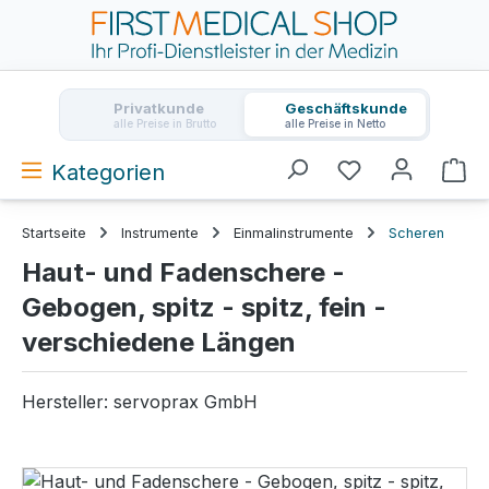
Zum Hauptinhalt springen
Privatkunde
Geschäftskunde
alle Preise in Brutto
alle Preise in Netto
Kategorien
Wa
Startseite
Instrumente
Einmalinstrumente
Scheren
Haut- und Fadenschere -
Gebogen, spitz - spitz, fein -
verschiedene Längen
Hersteller:
servoprax GmbH
Bildergalerie überspringen